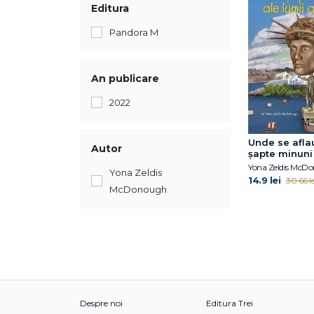
Editura
Pandora M
An publicare
2022
Unde se afla
Autor
șapte minuni 
antice?
Yona Zeldis McD
Yona Zeldis
14.9 lei
30.66 le
McDonough
Despre noi
Editura Trei