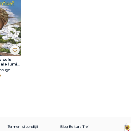
u cele
ale lumii
onough
i
Termeni și condiții
Blog Editura Trei