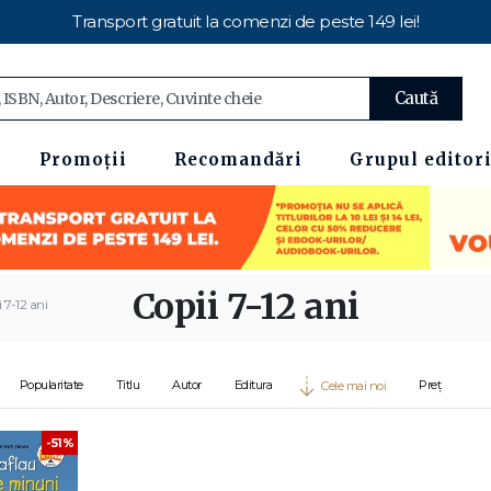
Transport gratuit la comenzi de peste 149 lei!
Caută
Promoții
Recomandări
Grupul editori
Copii 7-12 ani
 7-12 ani
Popularitate
Titlu
Autor
Editura
Preț
Cele mai noi
-51%