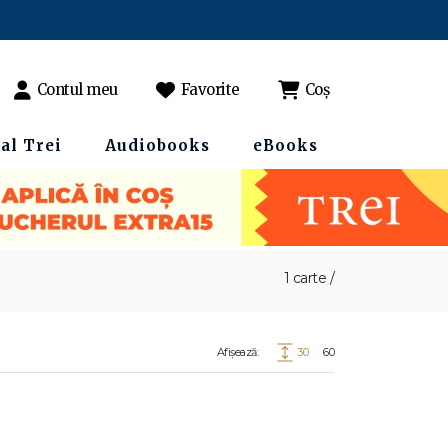
Contul meu
Favorite
Coș
al Trei
Audiobooks
eBooks
1 carte /
Afișează:
30
60