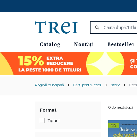
Catalog
Noutăți
Bestseller
Pagină principală
Cărți pentru copii
Istorie
Copii
Ordonează după:
Format
Tiparit