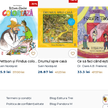
-30%
Pettson și Findus colorează
Drumul spre casă
ven Nordqvist
Sven Nordqvist
5.9 lei
28.87 lei
33.3 lei
37.00 lei
41.23 lei
47.57 lei
Termeni și condiții
Blog Editura Trei
Politica de confidențialitate
Blog Pandora M