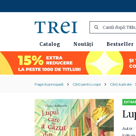
Catalog
Noutăți
Bestseller
Pagină principală
Cărți pentru copii
Cărți ilustrate
EXTRA1
Lup
Autor :
Editura: