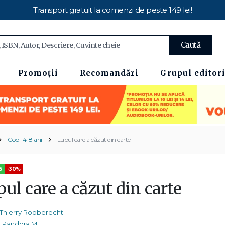
Transport gratuit la comenzi de peste 149 lei!
Caută
Promoții
Recomandări
Grupul editori
Copii 4-8 ani
Lupul care a căzut din carte
5
-30%
ul care a căzut din carte
Thierry Robberecht
Pandora M