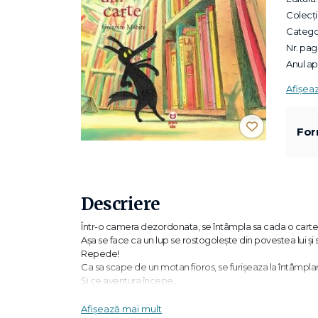
Colecții
Categor
Nr. pagi
Anul apa
Afișea
For
Descriere
Într-o camera dezordonata, se întâmpla sa cada o cart
Așa se face ca un lup se rostogolește din povestea lui și 
Repede!
Ca sa scape de un motan fioros, se furișeaza la întâmplare
Și ce aventura începe...
Afișează mai mult