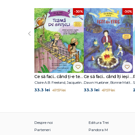
-30%
-30%
‹
Ce să faci... când ți-e teamă de greșeli. Ghid pentru copiii care nu acceptă să fie imperfecți
Ce să faci... când îţi ieşi din fire. Ghid pentru copiii care nu-şi pot stăpâni furia
Claire A.B. Freeland, Jacqueline B. Toner, Janet McDonnell
Dawn Huebner, Bonnie Matthews
S
33.3 lei
33.3 lei
2
47.57 lei
47.57 lei
Despre noi
Editura Trei
Parteneri
Pandora M