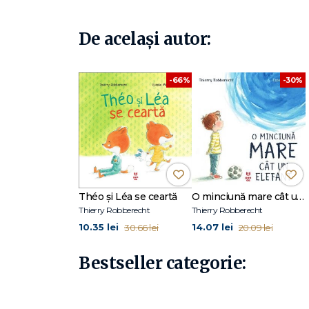
De același autor:
-30%
-66%
Théo și Léa se ceartă
O minciună mare cât un elefant
Thierry Robberecht
Thierry Robberecht
10.35 lei
14.07 lei
30.66 lei
20.09 lei
Bestseller categorie: