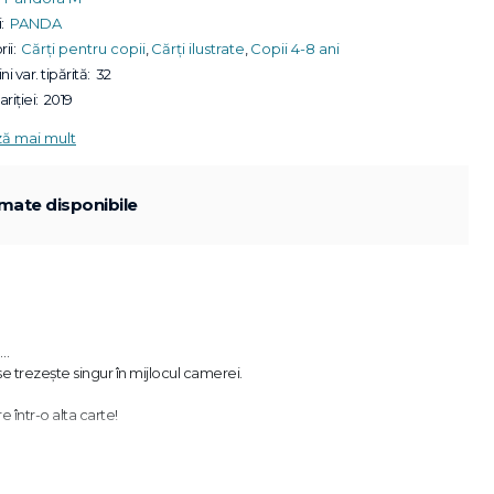
:
PANDA
ii:
Cărți pentru copii
,
Cărți ilustrate
,
Copii 4-8 ani
ni var. tipărită:
32
riției:
2019
ză mai mult
mate disponibile
e…
se trezește singur în mijlocul camerei.
 într-o alta carte!