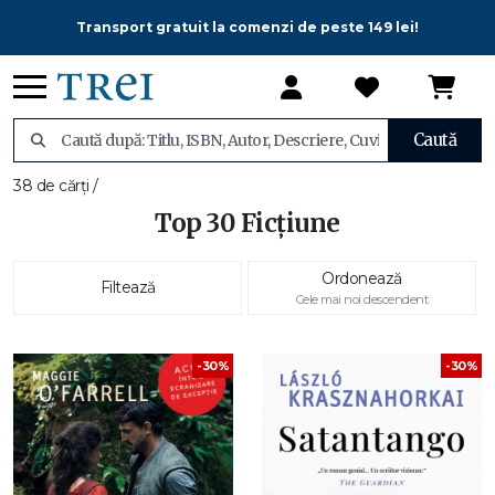
Transport gratuit la comenzi de peste 149 lei!
Caută
38 de cărți /
Top 30 Ficțiune
Ordonează
Filtează
Cele mai noi descendent
-30%
-30%