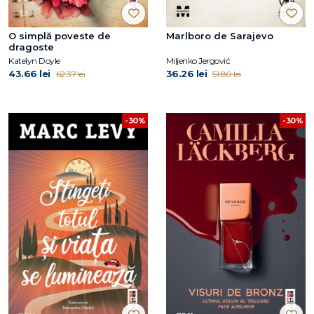
O simplă poveste de
Marlboro de Sarajevo
dragoste
Katelyn Doyle
Miljenko Jergović
43.66 lei
36.26 lei
62.37 lei
51.80 lei
-30%
-30%