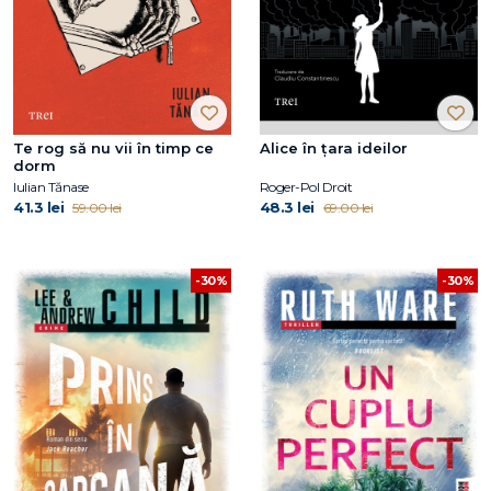
Te rog să nu vii în timp ce
Alice în țara ideilor
dorm
Iulian Tănase
Roger-Pol Droit
41.3 lei
48.3 lei
59.00 lei
69.00 lei
-30%
-30%