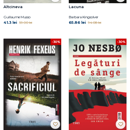
Altcineva
Lacuna
Guillaume Musso
Barbara Kingsolver
41.3 lei
65.86 lei
59.00 lei
94.08 lei
-30%
-30%