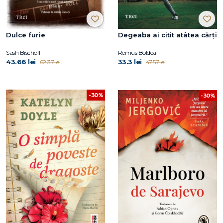
Dulce furie
Degeaba ai citit atâtea cărți
Sash Bischoff
Remus Boldea
43.66 lei
33.3 lei
62.37 lei
47.57 lei
-30%
-30%