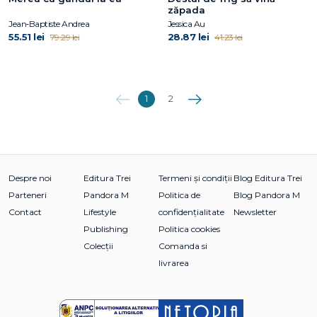
zăpada
Jean‑Baptiste Andrea
Jessica Au
55.51 lei
28.87 lei
79.29 lei
41.23 lei
Anterioara
Următoarea
1
2
Despre noi
Editura Trei
Termeni și condiții
Blog Editura Trei
Parteneri
Pandora M
Politica de
Blog Pandora M
Contact
Lifestyle
confidențialitate
Newsletter
Publishing
Politica cookies
Colecții
Comanda si
livrarea