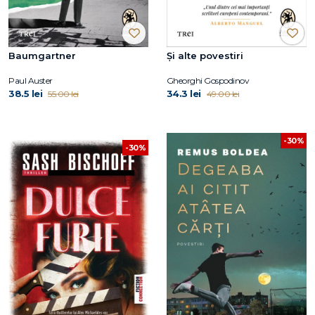
Baumgartner
Și alte povestiri
Paul Auster
Gheorghi Gospodinov
38.5 lei
34.3 lei
55.00 lei
49.00 lei
-30%
-30%