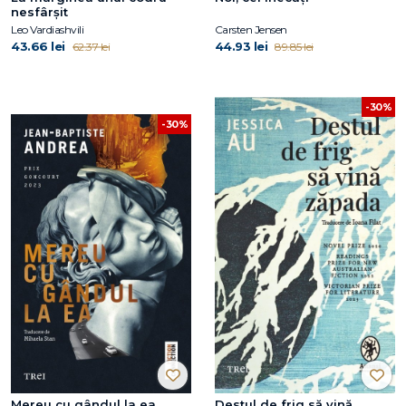
nesfârșit
Leo Vardiashvili
Carsten Jensen
43.66 lei
44.93 lei
62.37 lei
89.85 lei
-30%
-30%
Mereu cu gândul la ea
Destul de frig să vină