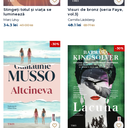
Stingeți totul și viața se
Visuri de bronz (seria Faye,
luminează
vol.3)
Marc Lévy
Camilla Läckberg
34.3 lei
48.1 lei
49.00 lei
68.71 lei
-30%
-30%