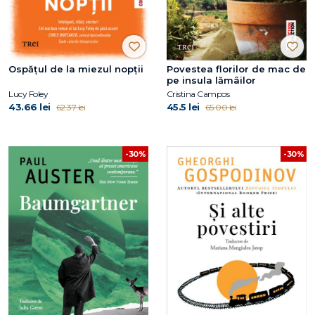
Ospățul de la miezul nopții
Povestea florilor de mac de
pe insula lămâilor
Lucy Foley
Cristina Campos
43.66 lei
45.5 lei
62.37 lei
65.00 lei
-30%
-30%