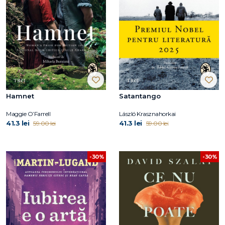
Hamnet
Satantango
Maggie O’Farrell
László Krasznahorkai
41.3 lei
41.3 lei
59.00 lei
59.00 lei
-30%
-30%