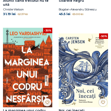
Atunci când trecutul nu te
Soarele negru
uită
Christie Watson
Bogdan-Alexandru Stănescu
31.19 lei
45.5 lei
62.37 lei
65.00 lei
-30%
-50%
La marginea unui codru
Noi, cei înecați