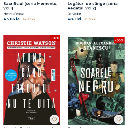
Sacrificiul (seria Memento,
Legături de sânge (seria
vol.1)
Regatul, vol.2)
Henrik Fexeus
Jo Nesbø
43.66 lei
48.1 lei
62.37 lei
68.71 lei
-50%
-30%