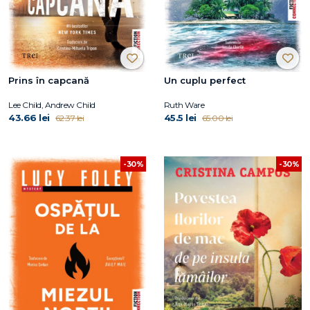
Prins în capcană
Un cuplu perfect
Lee Child, Andrew Child
Ruth Ware
43.66 lei
45.5 lei
62.37 lei
65.00 lei
-30%
-30%