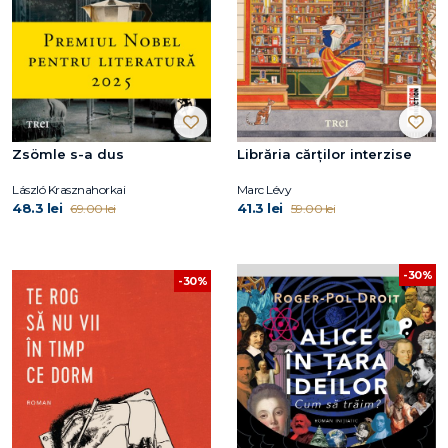
Zsömle s-a dus
Librăria cărților interzise
László Krasznahorkai
Marc Lévy
48.3 lei
41.3 lei
69.00 lei
59.00 lei
-30%
-30%