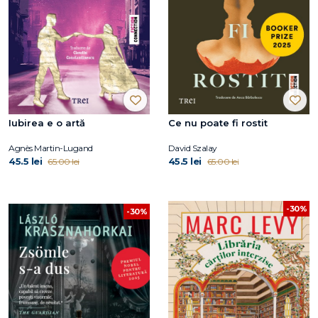
Iubirea e o artă
Ce nu poate fi rostit
Agnès Martin-Lugand
David Szalay
45.5 lei
45.5 lei
65.00 lei
65.00 lei
-30%
-30%