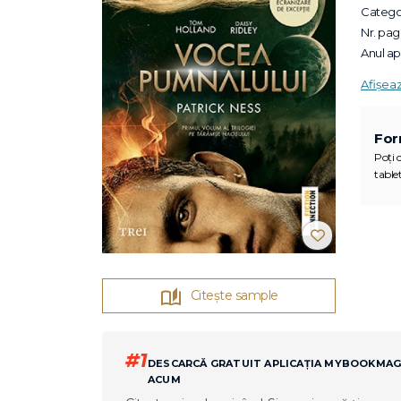
Categor
Nr. pagi
Anul apa
Afișea
For
Poți c
tablet
Citește sample
#1
DESCARCĂ GRATUIT APLICAȚIA MYBOOKMA
ACUM