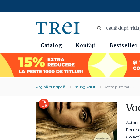
Catalog
Noutăți
Bestseller
Pagină principală
Young Adult
Vocea pumnalului
Vo
Autor :
Editura:
Colecții