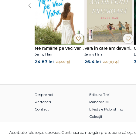
‹
Ne rămâne pe veci vara (seria Vara, vol. 3)
Vara în care am devenit frumoasă (seria Vara, vol. 1)
Jenny Han
Jenny Han
L
24.87 lei
26.4 lei
3
41.44 lei
44.00 lei
Despre noi
Editura Trei
Parteneri
Pandora M
Contact
Lifestyle Publishing
Colecții
Acest site foloseşte cookies. Continuarea navigării presupune că eşti d
© 2026 Grupul Editorial TREI. Toate drepturile rezervate.