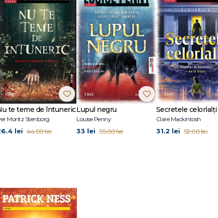
tăl său era sergent instructor. A locuit în Hawaii până la 6 ani, apoi încă 10 ani 
outhern California. În 1997, i-a apărut prima povestire în revista Genre și de a
e s-ar întâmpla."
ineri care i-a adus faima inter-naţională, urmată de celelalte două părţi din 
tura Trei, 2015) și More Than This (2013). A scris și literatură pentru adulți:
othing (2005), The Crane Wife (2014).
Nu te teme de întuneric
Lupul negru
Secretele celorlalți
er Moritz Stenborg
Louise Penny
Clare Mackintosh
26.4 lei
33 lei
31.2 lei
44.00 lei
55.00 lei
52.00 lei