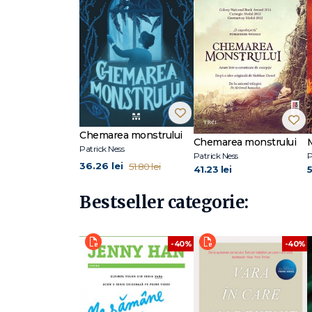
Chemarea monstrului
Chemarea monstrului
Patrick Ness
Patrick Ness
P
36.26 lei
51.80 lei
41.23 lei
5
Bestseller categorie:
-40%
-40%