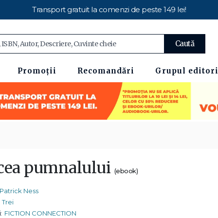
Transport gratuit la comenzi de peste 149 lei!
Caută
Promoții
Recomandări
Grupul editori
cea pumnalului
(ebook)
Patrick Ness
Trei
:
FICTION CONNECTION