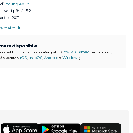
ii:
Young Adult
ni var. tipărită:
512
riției:
2021
ză mai mult
mate disponibile
myBOOKmag
iti acest titlu numai cu aplicația gratuită
pentru mobil,
iOS
macOS
Android
Windows
ă și desktop (
,
,
și
).
G