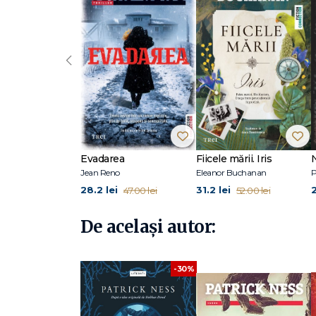
Telegraph
Patrick Ness s-a născut în 1971, într-o bază militară unde ta
Washington. A studiat literatura engleză la University of S
‹
mai renunțat la scris. „Măcar 1 000 de cuvinte pe zi – oric
În 2008 a publicat Vocea pumnalului, prima carte pentru t
Pe tărâmul haosului și de romanele Chemarea monstrului (Edi
Crash of Hennington (2003), Topics About Which I Know N
Evadarea
Fiicele mării. Iris
Jean Reno
Eleanor Buchanan
P
28.2 lei
31.2 lei
47.00 lei
52.00 lei
De același autor:
-30%