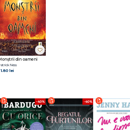
Monștrii din oameni
atrick Ness
1.80 lei
-40%
-40%