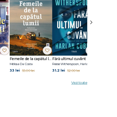
în statul
tunci n-a
›
trilogia
 The
Femeile de la capătul lumii
Fără ultimul cuvânt
Stare de vis
Mélissa Da Costa
Reese Witherspoon, Harlan Coben
Eric Puchner
33 lei
31.2 lei
31.2 lei
55.00 lei
52.00 lei
52.00
Vezi toate