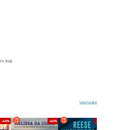
rm. Însă
i
Vezi toate
-40%
-40%
-40%
day