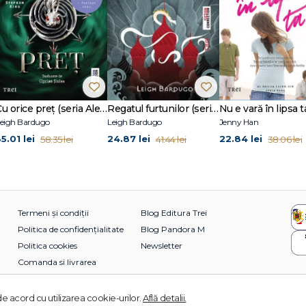
Cu orice preț (seria Alex Stern, vol. 2)
Regatul furtunilor (seria Grisha, vol. 2)
eigh Bardugo
Leigh Bardugo
Jenny Han
5.01 lei
24.87 lei
22.84 lei
58.35 lei
41.44 lei
38.06 lei
Termeni și condiții
Blog Editura Trei
Politica de confidențialitate
Blog Pandora M
Politica cookies
Newsletter
Comanda si livrarea
e acord cu utilizarea cookie-urilor.
Află detalii.