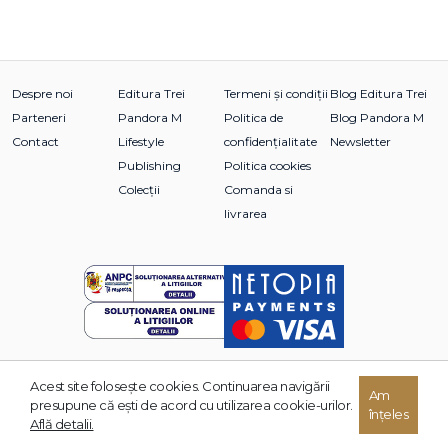
Despre noi
Editura Trei
Termeni și condiții
Blog Editura Trei
Parteneri
Pandora M
Politica de
Blog Pandora M
Contact
Lifestyle
confidențialitate
Newsletter
Publishing
Politica cookies
Colecții
Comanda si
livrarea
Acest site foloseşte cookies. Continuarea navigării
Am
© 2026 Grupul Editorial TREI. Toate drepturile rezervate.
presupune că eşti de acord cu utilizarea cookie-urilor.
înțeles
Dezvoltat de:
Află detalii.