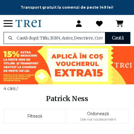
Transport gratuit la comenzi de peste 149 lei!
Caută
4 cărți /
Patrick Ness
Ordonează
Filtează
Cele mai noi descendent