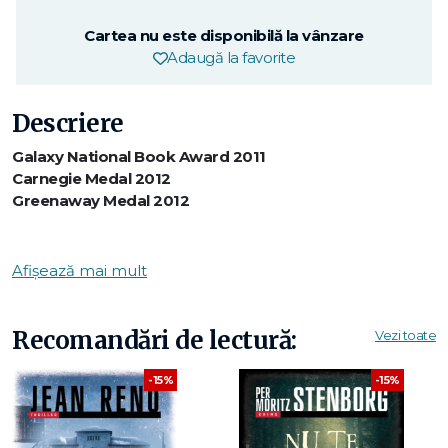
Cartea nu este disponibilă la vânzare
Adaugă la favorite
Descriere
Galaxy National Book Award 2011
Carnegie Medal 2012
Greenaway Medal 2012
„O capodoperă." - Publishers Weekly
Afișează mai mult
Acum într-o ecranizare de excepție
După o idee originală de Siobhan Dowd
Recomandări de lectură:
Vezi toate
De la autorul trilogiei Pe tărâmul haosului
-15%
-15%
În fiecare noapte, de când mama lui s-a îmbolnăvit și
tratamentele pe care le urmează nu par să aibă efect,
Connor e bântuit de același coșmar.