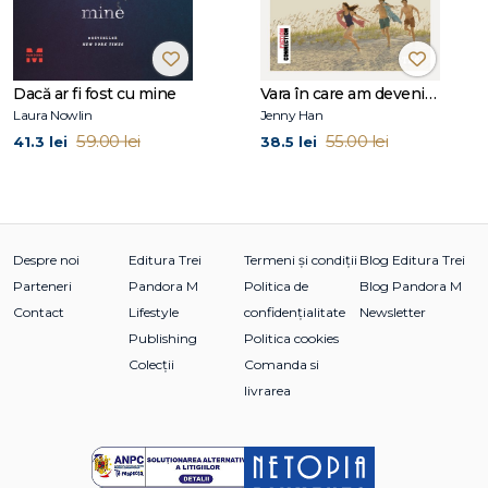
Siobhan Dowd
(1960–2007) a fost autoarea a patru cărți
multipremiate, două dintre ele fiind publicate postum. În
2009, a fost prima scriitoare care a primit postum Carnegie
Medal.
Dacă ar fi fost cu mine
Vara în care am devenit frumoasă (seria Vara, vol. 1, ediție tie-in)
Laura Nowlin
Jenny Han
59.00 lei
55.00 lei
41.3 lei
38.5 lei
Despre noi
Editura Trei
Termeni și condiții
Blog Editura Trei
Parteneri
Pandora M
Politica de
Blog Pandora M
Contact
Lifestyle
confidențialitate
Newsletter
Publishing
Politica cookies
Colecții
Comanda si
livrarea