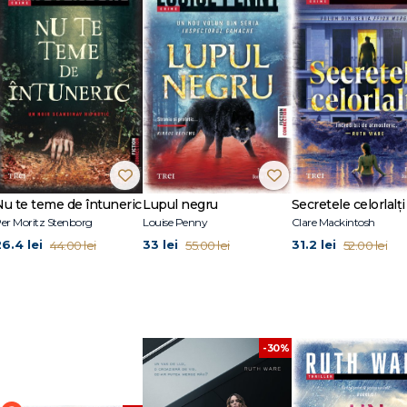
miliar de mystery cu ușile închise și lasă tensiunea și suspiciunea la marinat
a Angliei. Înainte să se apuce de scris, a avut meserii dintre cele mai diverse
ger. Romanul ei de debut, Într-o pădure întunecată, a fost publicat în pest
es. A fost nominalizat la British Book Industry Awards, secțiunea debut, şi u
-al doilea roman, Jocul minciunii, au fost achiziţionate de Entertainment One
 devenit bestseller Sunday Times și New York Times, drepturile de ecranizar
thware.com.
ecată, Jocul minciunii, Femeia din cabina 10, Moartea doamnei Westaway.
Nu te teme de întuneric
Lupul negru
Secretele celorlalți
er Moritz Stenborg
Louise Penny
Clare Mackintosh
26.4 lei
33 lei
31.2 lei
44.00 lei
55.00 lei
52.00 lei
-30%