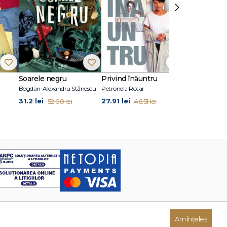
›
Soarele negru
Privind înăuntru
Suflete per
Bogdan-Alexandru Stănescu
Petronela Rotar
John Marrs
31.2 lei
27.91 lei
24.87 lei
52.00 lei
46.51 lei
41
Am înțeles
Dezvoltat de: