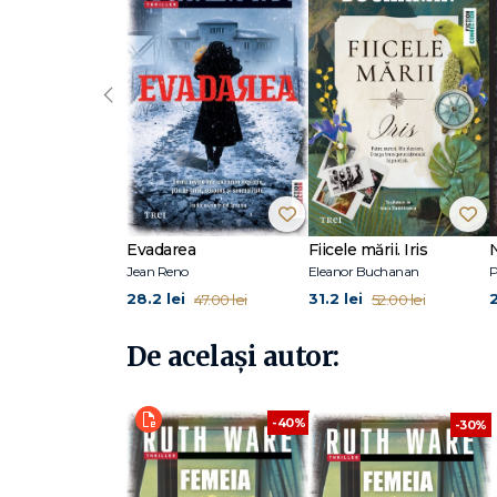
„Ruth Ware face ce știe ea cel mai bine: oferă un mediu fa
când ating punctul culminant." - Kirkus Reviews
Ruth Ware (n. 1977) a crescut în Sussex, pe coasta de sud 
‹
chelneriță, librăreasă, profesoară de engleză și PR mana
țări și a devenit bestseller New York Times și Sunday Tim
să fie ecranizat de New Line Cinema.
Drepturile de ecranizare pentru televiziune ale celui de
parteneriat cu Gotham Group, iar Femeia din cabina 10 a
achiziționate de CBS Films. O puteţi urmări pe www.ru
La Editura Trei au apărut romanele Într-o pădure întun
Evadarea
Fiicele mării. Iris
Jean Reno
Eleanor Buchanan
P
28.2 lei
31.2 lei
47.00 lei
52.00 lei
De același autor:
-40%
-30%