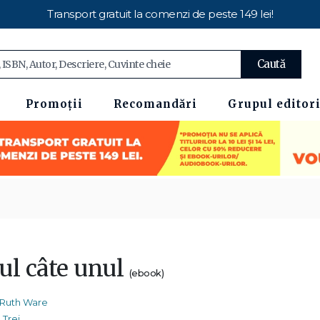
Transport gratuit la comenzi de peste 149 lei!
Caută
Promoții
Recomandări
Grupul editori
ul câte unul
(ebook)
Ruth Ware
Trei