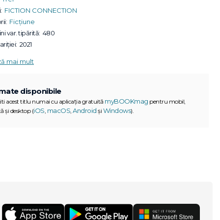
:
FICTION CONNECTION
ii:
Ficțiune
ni var. tipărită:
480
riției:
2021
ză mai mult
mate disponibile
myBOOKmag
iti acest titlu numai cu aplicația gratuită
pentru mobil,
iOS
macOS
Android
Windows
ă și desktop (
,
,
și
).
G