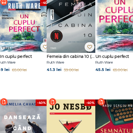
-40%
Un cuplu perfect
Femeia din cabina 10 (tie-in)
Un cuplu perfect
uth Ware
Ruth Ware
Ruth Ware
9 lei
41.3 lei
45.5 lei
65.00 lei
59.00 lei
65.00 lei
-40%
-40%