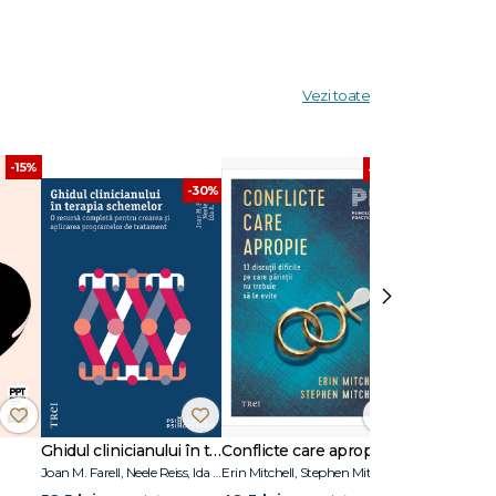
. În
Vezi toate
 Québec
-15%
-30%
-30%
›
Ghidul clinicianului în terapia schemelor
Conflicte care apropie
Joan M. Farell, Neele Reiss, Ida A.Show
Erin Mitchell, Stephen Mitchell
Adolf Guggenb