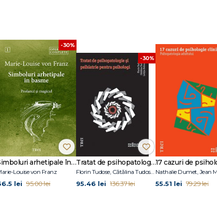
-30%
-30%
rdan-Ionescu şi Serban Ionescu
e
Simboluri arhetipale în basme
Tratat de psihopatologie şi psihiatrie pentru psihologi
lui (ICD) sau tulburările comunicării (DSM) sau tulburarea vorbirii şi limbajului 
arie-Louise von Franz
Florin Tudose, Cătălina Tudose, Letiţia Dobranici
ulburări fonologice (DSM) sau tulburare izolată a articulării (CFTMEA)
66.5 lei
95.46 lei
55.51 lei
95.00 lei
136.37 lei
79.29 lei