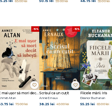
5.25 lei
50.15 lei
46.75 lei
65.00 lei
59.00 lei
55.00 lei
-15%
-15%
logiei de Monique Plaza şi Henri Cohen
E mai ușor să mori decât să iubești (seria Cvartetul Otoman, vol.3)
Scrisul ca un cuțit
Fiicele mării. Iris
hmet Altan
Annie Ernaux
Eleanor Buchanan
63.75 lei
38.25 lei
55.25 lei
75.00 lei
45.00 lei
65.00 lei