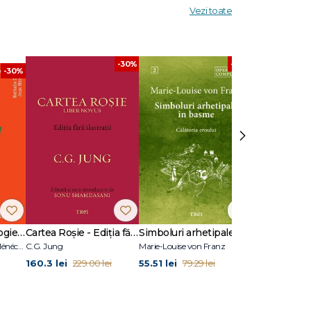
Vezi toate
-30%
-30%
-30%
›
17 cazuri de psihologie clinică
Cartea Roșie - Ediția fără ilustrații
Simboluri arhetipale în basme
(CFTMEA)
Nathalie Dumet, Jean Ménéchal
C.G. Jung
Marie-Louise von Franz
Marie Adams
160.3 lei
55.51 lei
40.7 lei
229.00 lei
79.29 lei
58.1