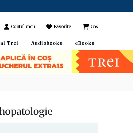
Contul meu
Favorite
Coș
al Trei
Audiobooks
eBooks
sihopatologie