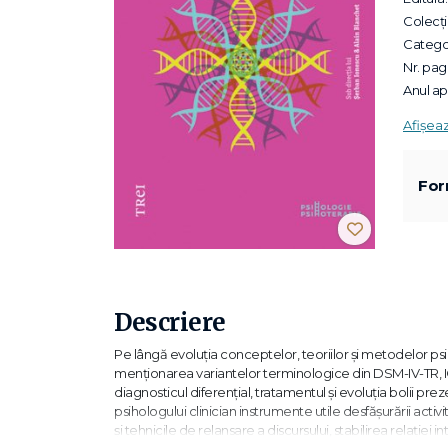
Colecții
Categor
Nr. pagi
Anul apa
Afișea
For
Descriere
Pe lângă evoluţia conceptelor, teoriilor şi metodelor ps
menţionarea variantelor terminologice din DSM-IV-TR, 
diagnosticul diferenţial, tratamentul şi evoluţia bolii pre
psihologului clinician instrumente utile desfăşurării activit
şi tehnicile de relansare a discursului, stabilirea relaţiei