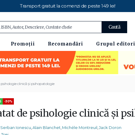
Transport gratuit la comenzi de peste 149 lei!
Caută
Promoții
Recomandări
Grupul editori
 psihologie clinică şi psihopatologie
5
-30%
tat de psihologie clinică şi p
Serban Ionescu
,
Alain Blanchet
,
Michéle Montreuil
,
Jack Doron
Trei