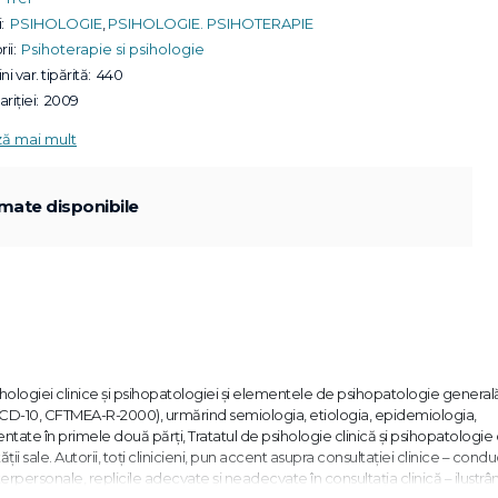
:
PSIHOLOGIE
,
PSIHOLOGIE. PSIHOTERAPIE
ii:
Psihoterapie si psihologie
ni var. tipărită:
440
riției:
2009
ză mai mult
mate disponibile
ihologiei clinice şi psihopatologiei şi elementele de psihopatologie general
ICD-10, CFTMEA-R-2000), urmărind semiologia, etiologia, epidemiologia,
zentate în primele două părţi, Tratatul de psihologie clinică şi psihopatologie
ăţii sale. Autorii, toţi clinicieni, pun accent asupra consultaţiei clinice – cond
 interpersonale, replicile adecvate şi neadecvate în consultaţia clinică – ilustrâ