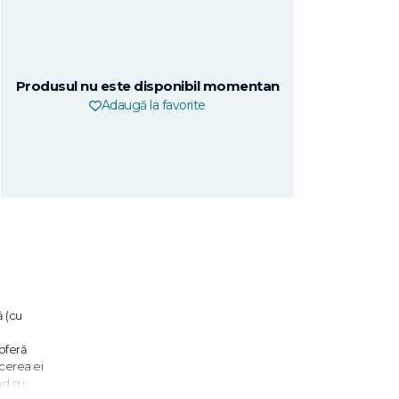
Produsul nu este disponibil momentan
Adaugă la favorite
ă (cu
 oferă
ucerea ei
nd cu