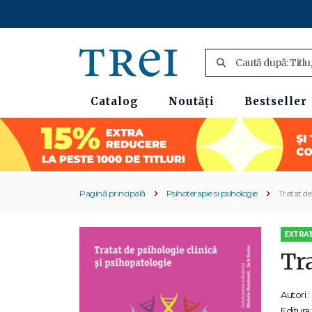
Catalog
Noutăți
Bestseller
Pagină principală
Psihoterapie si psihologie
Tratat de
EXTRA1
Tra
Autori :
Editura: