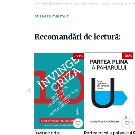
schimbul extraordinar de idei dintre Dalai Lama și Jero
– psiholog și Joan Halifax - specialist în ecologie cultura
Afișează mai mult
Cititorul descoperă convergențe remarcabile între tradiți
visele lucide, experiențele în pragul morții sau structura c
Recomandări de lectură:
„Oricine este interesat de budism, psihologie, neuroștiință
subiectele prezentate în această carte." –
NAPRA ReVi
„Cartea conține multe informații valoroase pentru toți citit
-30%
-30%
‹
Învinge criza
Partea plină a paharului