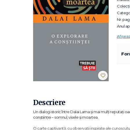
Colecții
Categor
Nr. pagi
Anul apa
Afișea
For
Descriere
Un dialog istoric între Dalai Lama și mai mulți reputați
conștiinței – somnul, visele și moartea.
O carte captivantă, cu observații inspirate ale cunoscut