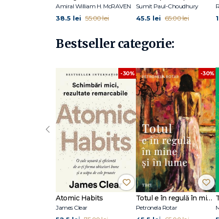
Amiral William H. McRAVEN
Sumit Paul-Choudhury
38.5 lei
45.5 lei
55.00 lei
65.00 lei
Bestseller categorie:
-30%
-30%
‹
Atomic Habits
Totul e în regulă în mine și în lume
James Clear
Petronela Rotar
M