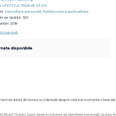
:
LIFESTYLE
,
TREBUIE SĂ ȘTII
ii:
Dezvoltare personală
,
Înțelepciune și spiritualitate
ni var. tipărită:
320
riției:
2018
ză mai mult
mate disponibile
 oameni de știință din lumea occidentală despre cele trei momente-cheie ale
ului filozof Charles Taylor despre noțiunea de identitate personală. Acesta 