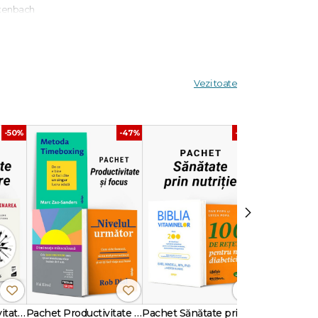
ackenbach
ă despre
încânte.
Vezi toate
 de
-50%
-47%
-40%
›
Pachetul Productivitate fără Amânare
Pachet Productivitate și focus
Pachet Sănătate prin nutriție
Pachet Yoga 