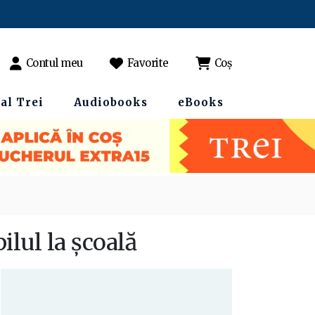
Contul meu
Favorite
Coș
al Trei
Audiobooks
eBooks
ilul la şcoală