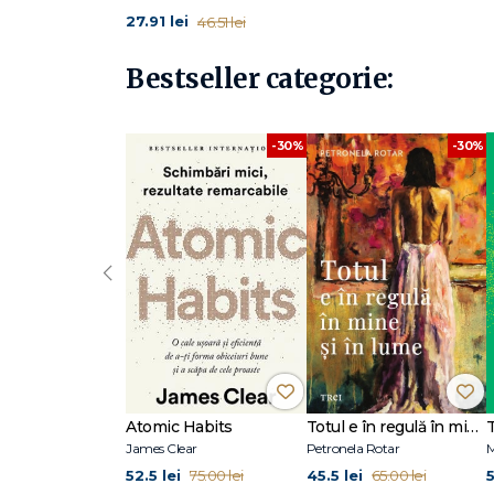
27.91 lei
46.51 lei
Bestseller categorie:
-30%
-30%
‹
Atomic Habits
Totul e în regulă în mine și în lume
James Clear
Petronela Rotar
M
52.5 lei
45.5 lei
5
75.00 lei
65.00 lei