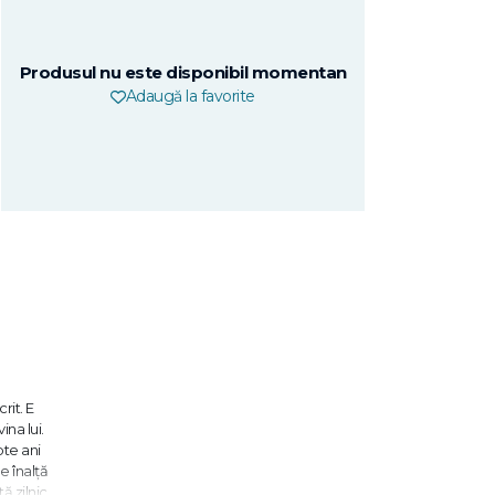
Produsul nu este disponibil momentan
Adaugă la favorite
rit. E
ina lui.
pte ani
e înalţă
ă zilnic,