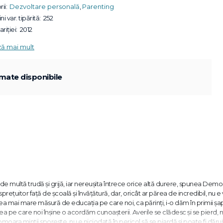
ii:
Dezvoltare personală
,
Parenting
ni var. tipărită:
252
riției:
2012
ză mai mult
mate disponibile
 de multă trudă şi grijă, iar nereuşita întrece orice altă durere, spunea Democ
ispreţuitor faţă de şcoală şi învăţătură, dar, oricât ar părea de incredibil, nu e v
ea mai mare măsură de educaţia pe care noi, ca părinţi, i-o dăm în primii şa
rea pe care noi înşine o acordăm cunoaşterii. Averile se clădesc şi se pierd, n
moara minţii sporeşte, nu e niciodată în pericol să se piardă şi poate fi dăruit