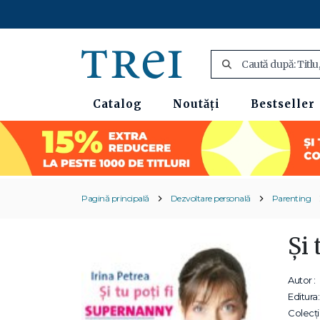
Catalog
Noutăți
Bestseller
Pagină principală
Dezvoltare personală
Parenting
Şi 
Autor :
Editura:
Colecții