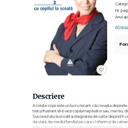
Categor
Nr. pagi
Anul apa
Afișea
For
Descriere
A creşte copii este un lucru riscant, căci reuşita depinde
trist şi frustrant să-ţi vezi copilul nepăsător sau, mai rău, d
Succesul său la şcoală şi dragostea de carte depind în c
de viaţă, de mediul familial pe care i-l oferim şi de valoa
şi ne coboară, ne fac puternici şi ne nimicesc. Singură, co