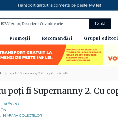
Transport gratuit la comenzi de peste 149 lei!
Caută
Promoții
Recomandări
Grupul editori
Şi tu poţi fi Supernanny 2. Cu copilul la şcoală
tu poţi fi Supernanny 2. Cu cop
Irina Petrea
Trei
:
ÎN AFARA COLECȚIILOR