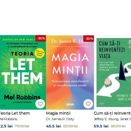
-30%
-30%
Teoria Let them
Magia minții
el Robbins
Dr. James R. Doty
2.5 lei
45.5 lei
59.5 lei
75.00 lei
65.00 lei
85.00 lei