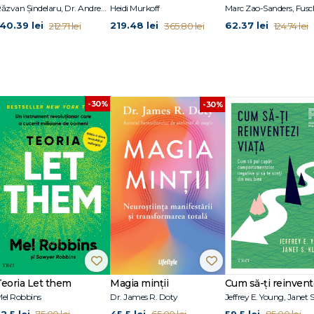
 psihologică și spirituală, o poveste impresionantă care ajunge fără opreliști
Răzvan Șindelaru, Dr. Andrew Jenkinson, Dr. William W. Li
Heidi Murkoff
i Ten Poems to Change Your Life
140.39 lei
219.48 lei
62.37 lei
212.71 lei
365.80 lei
124.74 lei
mula din ce în ce mai mult. Unii acumulează averi și proprietăți, alții, cunoș
pun ceilalți despre ei, de a nu fi o persoană de valoare. Nu înțeleg că nu ceea 
-30%
-30%
Teoria Let them
Magia minții
el Robbins
Dr. James R. Doty
2.5 lei
45.5 lei
59.5 lei