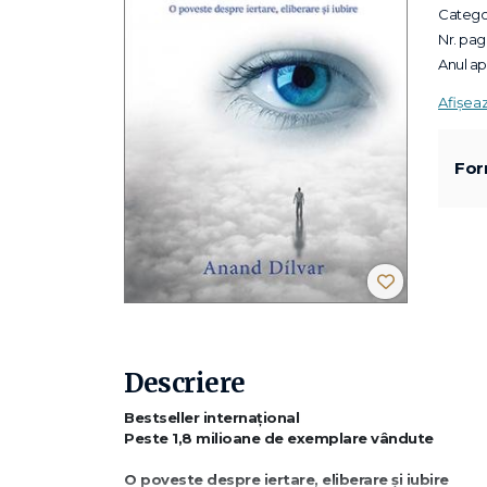
Categor
Nr. pagi
Anul apa
Afișea
For
Descriere
Bestseller internațional
Peste 1,8 milioane de exemplare vândute
O poveste despre iertare, eliberare și iubire