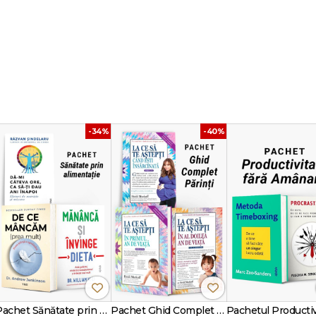
ent al zilei." - Anand Dílvar
re să captiveze cu mesajul ei puternic oameni din toate culturile și care să fi a
imbi.
ic care i-a paralizat întreg corpul, naratorul, deși conștient, nu poate să co
ntâmplă. Izolat de familie și prieteni, el începe o conversație interioară cu ghid
coperirii de sine, trecându-l printr-o experiență în pragul morții și ajungând î
sinelui său profund.
torul spiritual Anand Dílvar dezvăluie modul în care putem depăși sentimentu
-34%
-40%
e adevăratul sens al iubirii și pentru a descoperi scopul real al vieții noastre
enită să ne cutremure și să ne trezească, Prizonierul se adresează celor cur
 teama de consecințe.
și tehnicile vechi și noi ale dezvoltării umane l-a purtat în peste optsprezece ță
. Adept al învățăturilor lui Osho, a înființat Vision Quest Centre în Valle Bravo d
 de peste cincisprezece ani, autorul desfășoară conferințe, seminare și tab
 de studiu în universități, autorul este invitat cu regularitate la radio și TV, p
voluție în Conștiință.
dă închinată vieții." -
Dr. Hector Salama Penhos, director, Universitatea Ges
Pachet Sănătate prin alimentație
Pachet Ghid Complet Părinți