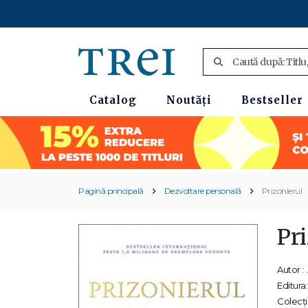
Catalog
Noutăți
Bestseller
Pagină principală
Dezvoltare personală
Prizonierul
Pr
Autor :
Editura:
Colecții