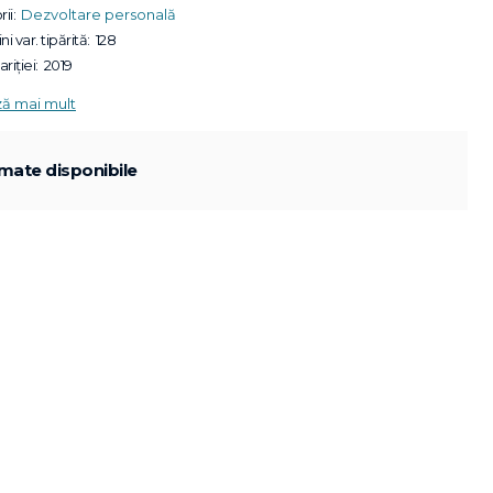
ii:
Dezvoltare personală
ni var. tipărită:
128
riției:
2019
ză mai mult
mate disponibile