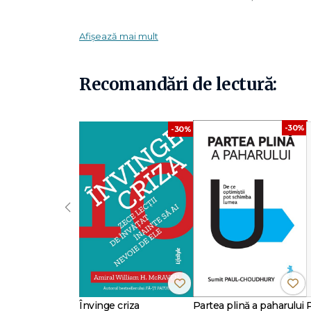
"Nu există soartă. Ne creăm viitorul în fiecare mom
Afișează mai mult
De la Alchimistul, nu a mai existat o lucrare spirituală ca
fenomen editorial mondial, incluzând 28 de țări și 24 de l
Aflat într-o stare vegetativă în urma unui accident groazn
Recomandări de lectură:
cu cei din jurul lui, asistând neputincios la ceea ce i se î
spiritual, conversație care îl poartă într-o călătorie a des
din urmă la o nouă stare a conștiinței și la o înțelegere a 
Prin intermediul protagonistului acestei povești, învăță
-30%
-30%
vină, rănile din trecut și cum putem ierta, pentru a înțeleg
Pământ.
O carte profundă, care are puterea de a schimba vieți, m
capabili să-și pună la îndoială propriile convingeri fără
Fascinația de o viață a lui Anand Dílvar pentru filosofiile 
‹
unde s-a întâlnit cu învățători spirituali în comunitățile lor
Mexic, un loc vizitat de oameni din toată lumea și unde,
meditație. În Mexic, unde Prizonierul a fost adoptat ca text
vorbi despre abordarea sa privind ceea ce numește o Re
"O carte care merită citită și recitită de multe ori. Este o o
America
Învinge criza
Partea plină a paharului