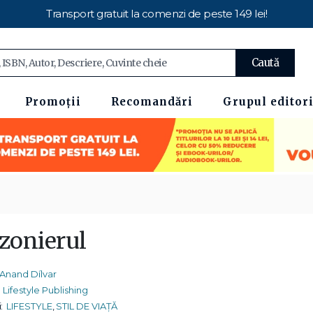
Transport gratuit la comenzi de peste 149 lei!
Caută
Promoții
Recomandări
Grupul editori
izonierul
Anand Dílvar
Lifestyle Publishing
:
LIFESTYLE
,
STIL DE VIAȚĂ