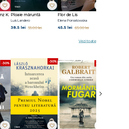
n
nz K.
Ploaie măruntă
Flor de Lis
Scriu Iliada
Luis Landero
Elena Poniatowska
Pierre Michon
38.5 lei
45.5 lei
41.3 lei
55.00 lei
65.00 lei
59.0
Vezi toate
-30%
-30%
-30%
›