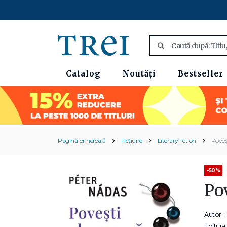
Catalog
Noutăți
Bestseller
Pagină principală
Ficțiune
Literary fiction
Poveş
-50%
Po
Autor :
Editura: