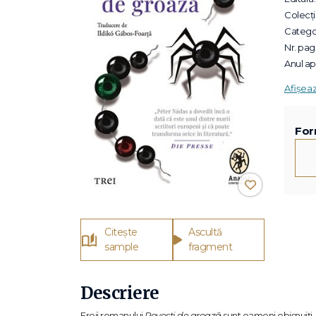
Colecții
Categor
Nr. pagi
Anul apa
Afișea
For
Citește
Ascultă
sample
fragment
Descriere
Eroii romanului
Povești de groază
sunt oameni obișnuiți, l