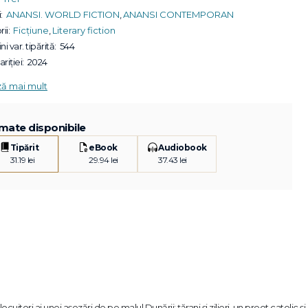
:
ANANSI. WORLD FICTION
,
ANANSI CONTEMPORAN
ii:
Ficțiune
,
Literary fiction
ni var. tipărită:
544
riției:
2024
ză mai mult
mate disponibile
Tipărit
eBook
Audiobook
31.19 lei
29.94 lei
37.43 lei
ocuitori ai unei așezări de pe malul Dunării: țărani și zilieri, un preot catolic și