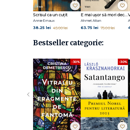
după ce, doi ani mai devreme, primise, alături de Chris
prezent, Nádas își împarte viața între Gombosszeg și B
Scrisul ca un cuțit
E mai ușor să mori decât să iubești (seria Cvartetul Otoman, vol.3)
Annie Ernaux
Ahmet Altan
A
38.25 lei
63.75 lei
45.00 lei
75.00 lei
Bestseller categorie:
-30%
-30%
‹