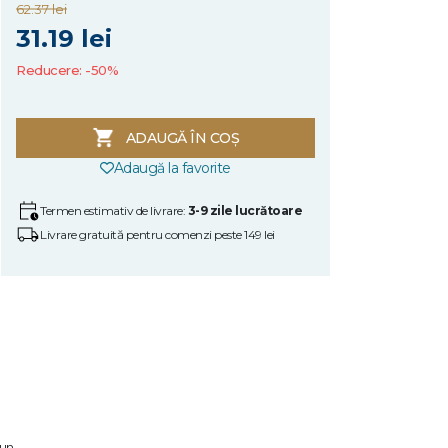
62.37 lei
31.19 lei
Reducere: -50%
ADAUGĂ ÎN COȘ
Adaugă la favorite
Termen estimativ de livrare:
3-9 zile lucrătoare
Livrare gratuită pentru comenzi peste 149 lei
 un