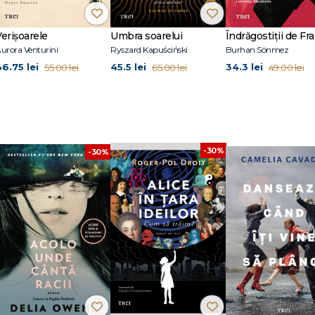
tina Viragh, traducătoarea romanului
Povestiri paralele
, Brücke-Berlin-Preis. Î
udapesta.
Verișoarele
Umbra soarelui
Îndrăgostiții de Fra
urora Venturini
Ryszard Kapuściński
Burhan Sönmez
46.75 lei
45.5 lei
34.3 lei
55.00 lei
65.00 lei
49.00 lei
-30%
-30%