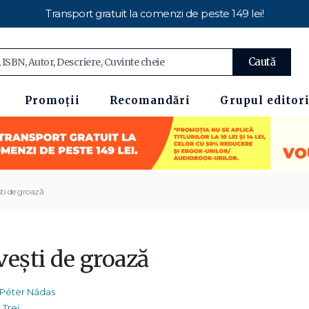
Transport gratuit la comenzi de peste 149 lei!
Caută
Promoții
Recomandări
Grupul editori
ti de groază
veşti de groază
Péter Nádas
Trei