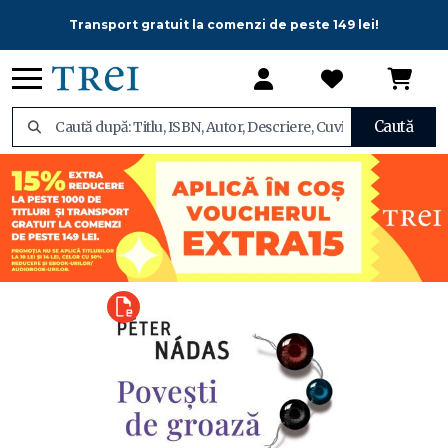
Transport gratuit la comenzi de peste 149 lei!
Caută