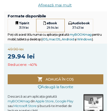
Afișează mai mult
Formate disponibile
Tipărit
eBook
Audiobook
31.19 lei
29.94 lei
37.43 lei
myBOOKmag
Poți citi acest titlu numai cu aplicația gratuită
pentru
iOS
macOS
Android
Windows
mobil, tabletă și desktop (
,
,
și
).
49.90 lei
29.94 lei
Reducere: -40%
ADAUGĂ ÎN COȘ
Adaugă la favorite
Descarcă acum aplicația gratuită
myBOOKmag
din
Apple Store
,
Google Play
sau
Microsoft Store
și bucură-te imediat de
lectura acestei cărți!