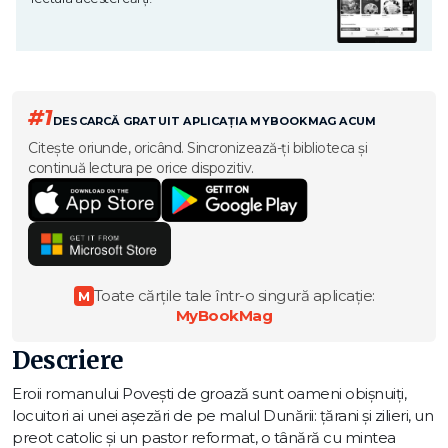
#1
DESCARCĂ GRATUIT APLICAȚIA MYBOOKMAG ACUM
Citește oriunde, oricând. Sincronizează-ți biblioteca și
continuă lectura pe orice dispozitiv.
Toate cărțile tale într-o singură aplicație:
M
MyBookMag
Descriere
Eroii romanului Povești de groază sunt oameni obișnuiți,
locuitori ai unei așezări de pe malul Dunării: țărani și zilieri, un
preot catolic și un pastor reformat, o tânără cu mintea