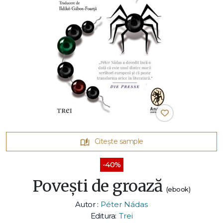
Citește sample
-40%
Poveşti de groază
(ebook)
Autor :
Péter Nádas
Editura:
Trei