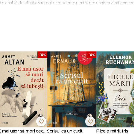
ă o analiză detaliată a strategiilor moderne pentru prelungirea vieții, conce
 O carte esențială pentru oricine dorește să înțeleagă cum să trăiască nu do
facem
– David Sinclair dezvăluie ultimele descoperiri din domeniul îmbătrâniri
ces. Sinclair propune o nouă viziune asupra longevității și deschide calea c
-15%
-15%
c să își transforme sănătatea pe termen lung, bazându-se pe cele
 și îmbătrânire.
E mai ușor să mori decât să iubești (seria Cvartetul Otoman, vol.3)
Scrisul ca un cuțit
Fiicele mării. Iris