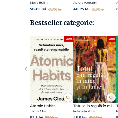
Moira Buffini
Aurora Venturini
A
58.65 lei
46.75 lei
69.00 lei
55.00 lei
Bestseller categorie:
-30%
-30%
‹
Atomic Habits
Totul e în regulă în mine și în lume
James Clear
Petronela Rotar
M
52.5 lei
45.5 lei
5
75.00 lei
65.00 lei