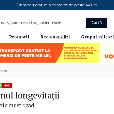
Transport gratuit la comenzi de peste 149 lei!
Caută
Promoții
Recomandări
Grupul editori
itații
5
-30%
nul longevitații
cție must-read