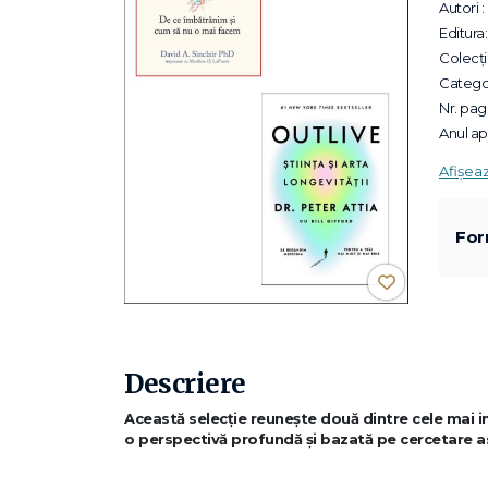
Autori :
Editura:
Colecții
Categor
Nr. pagi
Anul apa
Afișea
For
Descriere
Această selecție reunește două dintre cele mai infl
o perspectivă profundă și bazată pe cercetare a