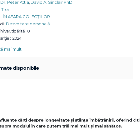
Dr. Peter Attia
,
David A. Sinclair PhD
Trei
:
ÎN AFARA COLECȚIILOR
ii:
Dezvoltare personală
ni var. tipărită:
0
riției:
2024
ză mai mult
mate disponibile
uente cărți despre longevitate și știința îmbătrânirii, oferind citi
supra modului în care putem trăi mai mult și mai sănătos.