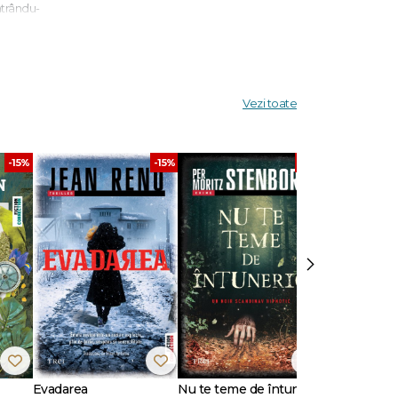
ntrându-
ar mai
i,
Vezi toate
ătre un
-15%
-15%
-15%
 mai
›
Evadarea
Nu te teme de întuneric
Ultimul răsăr