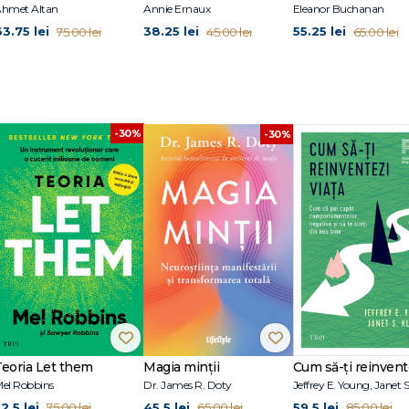
hmet Altan
Annie Ernaux
Eleanor Buchanan
63.75 lei
38.25 lei
55.25 lei
75.00 lei
45.00 lei
65.00 lei
-30%
-30%
Teoria Let them
Magia minții
el Robbins
Dr. James R. Doty
2.5 lei
45.5 lei
59.5 lei
75.00 lei
65.00 lei
85.00 lei