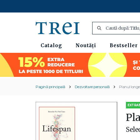
Catalog
Noutăți
Bestseller
Pagină principală
Dezvoltare personală
Planul longev
EXTRA1
Pla
Sele