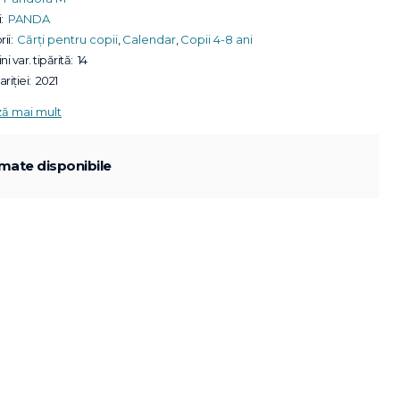
:
PANDA
ii:
Cărți pentru copii
,
Calendar
,
Copii 4-8 ani
ni var. tipărită:
14
riției:
2021
ză mai mult
mate disponibile