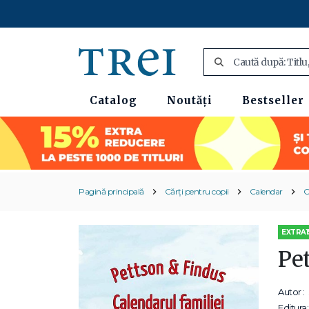
Catalog
Noutăți
Bestseller
Pagină principală
Cărți pentru copii
Calendar
C
EXTRA1
Pe
Autor :
Editura: