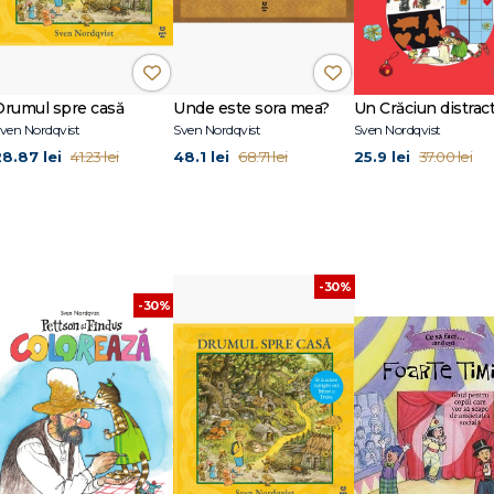
Drumul spre casă
Unde este sora mea?
ven Nordqvist
Sven Nordqvist
Sven Nordqvist
28.87 lei
48.1 lei
25.9 lei
41.23 lei
68.71 lei
37.00 lei
-30%
-30%