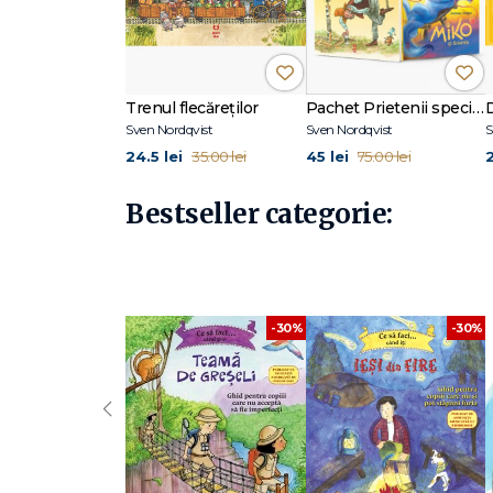
Trenul flecăreților
Pachet Prietenii speciale
Sven Nordqvist
Sven Nordqvist
S
24.5 lei
45 lei
35.00 lei
75.00 lei
Bestseller categorie:
-30%
-30%
‹