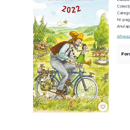
Colecții
Categor
Nr. pagi
Anul apa
Afișea
For