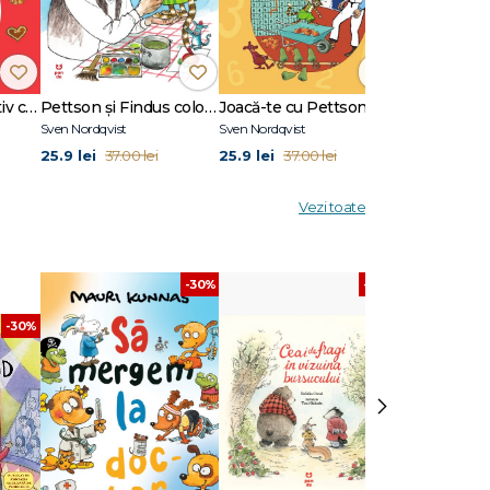
Un Crăciun distractiv cu Pettson și Findus
Pettson și Findus colorează
Joacă-te cu Pettson și Findus - Cifre și forme
Sven Nordqvist
Sven Nordqvist
Sven Nordqvist
25.9 lei
25.9 lei
25.9 lei
37.00 lei
37.00 lei
37.0
Vezi toate
-30%
-30%
-30%
›