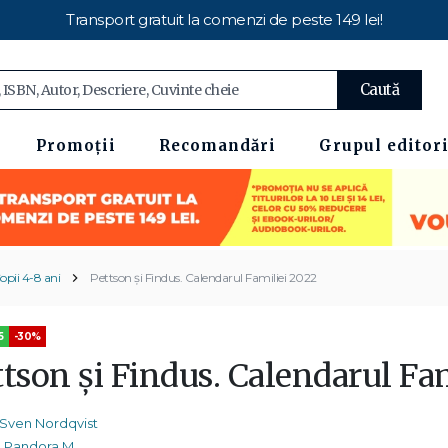
Transport gratuit la comenzi de peste 149 lei!
Caută
Promoții
Recomandări
Grupul editori
opii 4-8 ani
Pettson și Findus. Calendarul Familiei 2022
5
-30%
ttson și Findus. Calendarul Fa
Sven Nordqvist
Pandora M