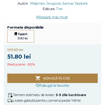
Autori :
Miljenko Jergović
,
Samar Yazbek
Editura:
Trei
Afișează mai mult
Formate disponibile
Tipărit
51.80 lei
103.60 lei
51.80 lei
Reducere: -50%
ADAUGĂ ÎN COȘ
Adaugă la favorite
Termen estimativ de livrare:
3-9 zile lucrătoare
Livrare gratuită pentru comenzi peste 149 lei