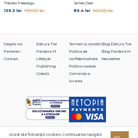
Theodor Paleologu
James Clear
Fata care nu se putea opri din mers – Samar Yazbek
199.00 lei
149.00 lei
139.3 lei
89.4 lei
Romanul urmărește destinul unei fete care crește într-o
lume marcată de violență și instabilitate. Printr-o
perspectivă sensibilă și profundă, Samar Yazbek explorează
impactul războiului asupra copilăriei, identității și memoriei.
Despre noi
Editura Trei
Termeni și condiții
Blog Editura Trei
Parteneri
Pandora M
Politica de
Blog Pandora M
Contact
Lifestyle
confidențialitate
Newsletter
Publishing
Politica cookies
Colecții
Comanda si
livrarea
Acest site foloseşte cookies. Continuarea navigării
Am
© 2026 Grupul Editorial TREI. Toate drepturile rezervate.