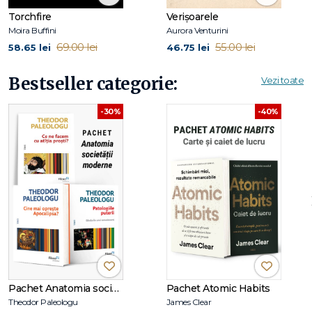
libertate
.
Torchfire
Verișoarele
Moira Buffini
Aurora Venturini
69.00 lei
55.00 lei
58.65 lei
46.75 lei
Cui i se potrivește acest pachet:
Bestseller categorie:
Vezi toate
✔ Cititorilor care apreciază
literatura contemporană
provocatoare
.
-30%
-40%
✔ Celor interesați de
teme sociale și psihologice
puternice
.
✔ Persoanelor care caută
romane intense și
neconvenționale
.
✔ Oricui iubește cărțile care explorează
zonele incomode
ale realității
.
Descriere detaliată a titlurilor:
Cățeaua-de-noapte – Rachel Yoder
Pachet Anatomia societății moderne
Pachet Atomic Habits
Romanul urmărește povestea unei mame care, copleșită
Theodor Paleologu
James Clear