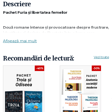
Descriere
Pachet Furia și libertatea femeilor
Două romane intense și provocatoare despre frustrare,
identitate și dorința de libertate într-o lume care
impune limite. Rachel Yoder și Fernanda Melchor
Afișează mai mult
explorează experiențele feminine prin povești
puternice, uneori incomode, despre maternitate,
violență, societate și transformare interioară.
Recomandări de lectură:
Vezi toate
-40%
-30%
Acest pachet reunește două lecturi curajoase despre
presiunea socială, revoltă și încercarea de a-ți găsi
propria voce.
Ce conține pachetul:
✔
Cățeaua-de-noapte – Rachel Yoder