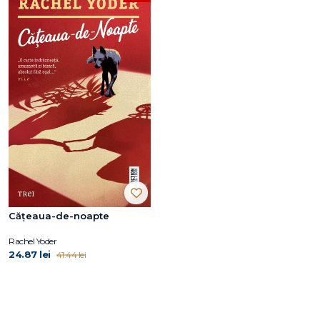
Cățeaua-de-noapte
Rachel Yoder
24.87 lei
41.44 lei