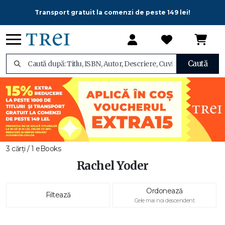
Transport gratuit la comenzi de peste 149 lei!
Caută
3 cărți / 1 eBooks
Rachel Yoder
Ordonează
Filtează
Cele mai noi descendent