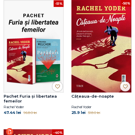
-50%
-51%
Pachet Furia și libertatea
Cățeaua-de-noapte
femeilor
Rachel Yoder
Rachel Yoder
47.44 lei
25.9 lei
96.80 lei
51.80 lei
-40%