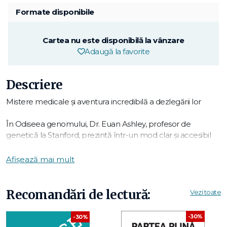
Formate disponibile
Cartea nu este disponibilă la vânzare
Adaugă la favorite
Descriere
Mistere medicale și aventura incredibilă a dezlegării lor
În Odiseea genomului, Dr. Euan Ashley, profesor de
genetică la Stanford, prezintă într-un mod clar și accesibil
implicațiile medicale ale secvențierii genomice. Medicii au
acum, pentru prima dată, posibilitatea de a anticipa viitorul
Afișează mai mult
genetic al pacientului, de a diagnostica și preveni bolile
înainte de a se declanșa și de a decodifica însăși esența
umană.
Recomandări de lectură:
Vezi toate
Pasionat de subiectul cărții sale și totodată plin de
compasiune pentru pacienții săi, autorul le face cunoștință
-30%
-30%
cititorilor cu un grup dinamic de cercetători și medici-