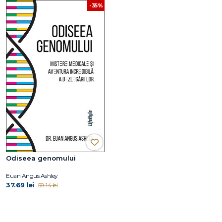
-35%
Odiseea genomului
Euan Angus Ashley
37.69 lei
58.14 lei