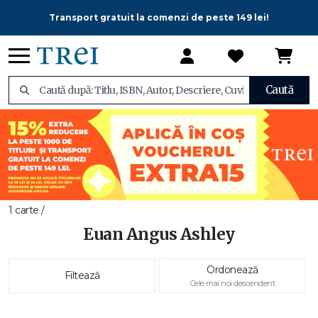
Transport gratuit la comenzi de peste 149 lei!
Caută
1 carte /
Euan Angus Ashley
Ordonează
Filtează
Cele mai noi descendent