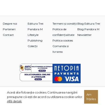
Despre noi
Editura Trei
Termeni și condiții
Blog Editura Trei
Parteneri
Pandora M
Politica de
Blog Pandora M
Contact
Lifestyle
confidențialitate
Newsletter
Publishing
Politica cookies
Colecții
Comanda si
livrarea
Acest site foloseşte cookies. Continuarea navigării
© 2026 Grupul Editorial TREI. Toate drepturile rezervate.
Am
presupune că eşti de acord cu utilizarea cookie-urilor.
înțeles
Dezvoltat de:
Află detalii.