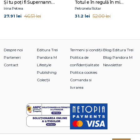
Şi tu poţi fi Supernanny 1
Totul e în regulă în mine și în lume
psihologie.
Irina Petrea
Petronela Rotar
46.51 lei
52.00 lei
27.91 lei
31.2 lei
- Peter Fonagy, prof. univ. de psihanaliză contemporană și
științele dezvoltării la University College London
Despre noi
Editura Trei
Termeni și condiții
Blog Editura Trei
Cuprins
Parteneri
Pandora M
Politica de
Blog Pandora M
Contact
Lifestyle
confidențialitate
Newsletter
Introducere
Publishing
Politica cookies
Colecții
Comanda si
Capitolul 1. De ce să dăm atenție inconștientului?
Artiști renumiți, ca studii de caz: René Magritte, Artemisia
livrarea
Gentileschi, Georgia O’Keeffe, Egon Schiele și Vincent van
Gogh
Capitolul 2. Neuroștiința minții
Capitolul 3. Rolul psihometriei în studiul inconștientului: Care
sunt preferințele tale personale în ceea ce privește