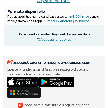
Afișează mai mult
Formate disponibile
myBOOKmag
Poți citi acest titlu numai cu aplicația gratuită
pentru
iOS
macOS
Android
Windows
mobil, tabletă și desktop (
,
,
și
).
Produsul nu este disponibil momentan
Adaugă la favorite
#1
DESCARCĂ GRATUIT APLICAȚIA MYBOOKMAG ACUM
Citește oriunde, oricând. Sincronizează-ți biblioteca și
continuă lectura pe orice dispozitiv.
Toate cărțile tale într-o singură aplicație:
M