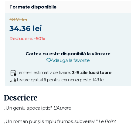
Formate disponibile
68.71 lei
34.36 lei
Reducere: -50%
Cartea nu este disponibilă la vânzare
Adaugă la favorite
Termen estimativ de livrare:
3-9 zile lucrătoare
Livrare gratuită pentru comenzi peste 149 lei
Descriere
„Un geniu apocaliptic!"
L’Aurore
„Un roman pur și simplu frumos, subversiv! "
Le Point
„Apărut în 1975, romanul lui Michel Tournier Meteorii a