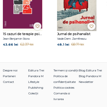
neurologiei şi endocrinologiei
Capitolul 5
Isteria de conversie, nevroza vegetativă şi
tulburarea organică psihogenă
Capitolul 6
Progresul în gândirea etiologică
Capitolul 7
Consideraţii metodologice privind abordarea
psihosomatică
15 cazuri de terapie psihosomatică
Jurnal de psihanalist
Capitolul 8
Principiile fundamentale ale abordării
Jean Benjamin Stora
Vasile Dem. Zamfirescu
psihosomatice
62.37 lei
68.71 lei
43.66 lei
48.1 lei
1. Psihogeneza
2. Funcţiile fiziologice afectate
de influenţe psihologice
3. Problema specificităţii factorilor emoţionali în tulburările
somatice
Despre noi
Editura Trei
Termeni și condiții
Blog Editura Trei
4. Tipul de personalitate şi boala
Parteneri
Pandora M
Politica de
Blog Pandora M
5. Relaţia dintre mecanismele nervoase şi cele hormonale
Contact
Lifestyle
confidențialitate
Newsletter
Publishing
Politica cookies
Partea a II-a
Colecții
Comanda si
Factorii emoţionali în diferite boli
Introducere la partea a II-a
livrarea