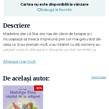
Cartea nu este disponibilă la vânzare
Adaugă la favorite
Descriere
Madeline știe că Star are nas de câine de terapie și-l
încurajează să treacă împreună prin cel mai greu test din
viața lui. Și au exersat mult, s-au întâlnit cu alți oameni, au
salutat voioși în stânga și-n dreapta, au stat neclintiți ca
pisicile pe lângă bicicletele care treceau în viteză, ba chiar
au salutat politicos alți câini care treceau pe lângă ei cu
Afișează mai mult
urechile-n vânt. Și n-au greșit niciodată. Acum însă Madeline
se tot gândește la bătrânul domn Humphrey, care stă trist
într-un colț și nu scoate o vorbă cât e ziua de lungă. Oare o
De același autor:
Vezi toate
să reușească Star să-l înveselească?
-30%
Lisa Papp
e fericită că poate împărtăși cu cititorii ei ultimele
întâmplări prin care a trecut Madeline Finn. Prima carte a
Lisei,
Madeline Finn și cățelul bibliotecar
(Pandora M, 2018), a
fost tradusă în douăzeci și trei de limbi. Lisa trăiește în Bucks