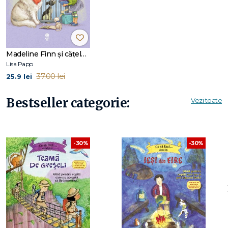
County, Pennsylvania, alături de soțul ei, Robert, și trei pisici
care stau toată ziua cu nasul în acuarele și culori și cărora
Lisa le citește ori de câte ori are ocazia. Puteți afla mai multe
despre ea accesând www.lisapapp.com.
Madeline Finn și cățelul de la adăpost
Lisa Papp
37.00 lei
25.9 lei
Bestseller categorie:
Vezi toate
-30%
-30%