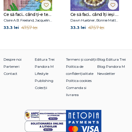
Ce să faci... când ți-e teamă de greșeli. Ghid pentru copiii care nu acceptă să fie imperfecți
Ce să faci... când îţi ieşi din fire. Ghid pentru copiii care nu-şi pot stăpâni furia
Claire A.B. Freeland, Jacqueline B. Toner, Janet McDonnell
Dawn Huebner, Bonnie Matthews
47.57 lei
47.57 lei
33.3 lei
33.3 lei
Despre noi
Editura Trei
Termeni și condiții
Blog Editura Trei
Parteneri
Pandora M
Politica de
Blog Pandora M
Contact
Lifestyle
confidențialitate
Newsletter
Publishing
Politica cookies
Colecții
Comanda si
livrarea