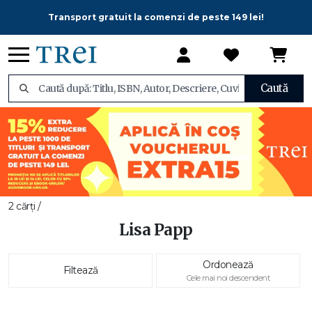
Transport gratuit la comenzi de peste 149 lei!
Caută
2 cărți /
Lisa Papp
Ordonează
Filtează
Cele mai noi descendent