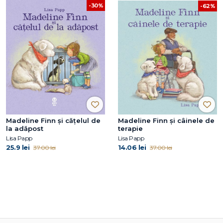
-30%
-62%
Madeline Finn și cățelul de
Madeline Finn și câinele de
la adăpost
terapie
Lisa Papp
Lisa Papp
25.9 lei
14.06 lei
37.00 lei
37.00 lei