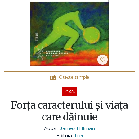
Citește sample
-64%
Forţa caracterului şi viaţa
care dăinuie
Autor :
James Hillman
Editura:
Trei