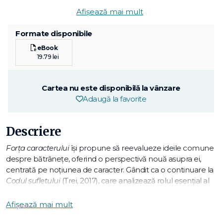
Afișează mai mult
Formate disponibile
eBook
19.79 lei
Cartea nu este disponibilă la vânzare
Adaugă la favorite
Descriere
Forţa caracterului
îşi propune să reevalueze ideile comune
despre bătrâneţe, oferind o perspectivă nouă asupra ei,
centrată pe noţiunea de caracter. Gândit ca o continuare la
Codul sufletului
(Trei, 2017), care analizează rolul esenţial al
caracterului în viaţa noastră emoţională şi intelectuală,
volumul de faţă este structurat în trei părţi ce corespund
Afișează mai mult
etapelor bătrâneţii identificate de autor. Prima este