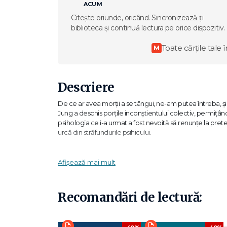
ACUM
Citește oriunde, oricând. Sincronizează-ți
biblioteca și continuă lectura pe orice dispozitiv.
Toate cărțile tale î
M
Descriere
De ce ar avea morţii a se tângui, ne-am putea întreba, şi 
Jung a deschis porţile inconştientului colectiv, permiţând
psihologia ce i-a urmat a fost nevoită să renunţe la prete
urcă din străfundurile psihicului.
O astfel de mutaţie a generat, inevitabil, numeroase înt
de religii, artă şi psihologie, la care James Hillman şi
Afișează mai mult
savuroase şi alerte pe marginea Cărţii Roşii. Acest volum 
drumul descoperirii de sine, ca şi pe cei dornici să-şi exti
Recomandări de lectură:
James Hillman (1926-2011), psiholog american, a studiat la 
psihologia analitică. A scris numeroase cărţi de specialitat