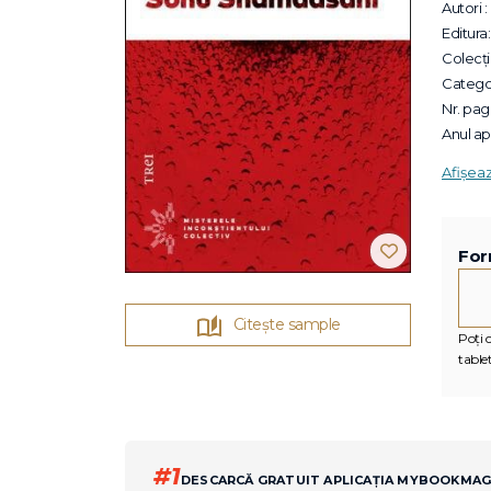
Autori :
Editura:
Colecții
Categor
Nr. pagi
Anul apa
Afișea
For
Citește sample
Poți c
tablet
#1
DESCARCĂ GRATUIT APLICAȚIA MYBOOKMA