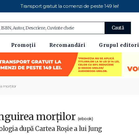
Transport gratuit la comenzi de peste 149 lei!
Caută
Promoții
Recomandări
Grupul editori
a morţilor
nguirea morţilor
(ebook)
ologia după Cartea Roşie a lui Jung