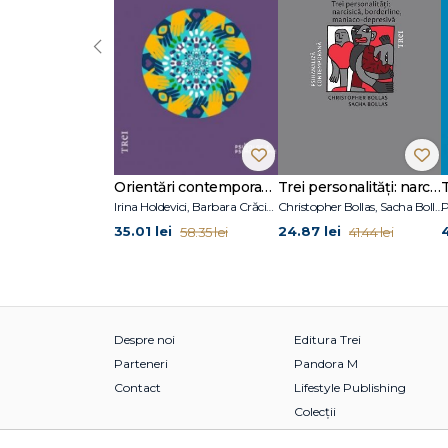
‹
Orientări contemporane în psihoterapie și consiliere psihologică
Trei personalități: narcisică, borderline, maniaco-depresivă
Irina Holdevici, Barbara Crăciun
Christopher Bollas, Sacha Bollas
P
35.01 lei
24.87 lei
58.35 lei
41.44 lei
Despre noi
Editura Trei
Parteneri
Pandora M
Contact
Lifestyle Publishing
Colecții