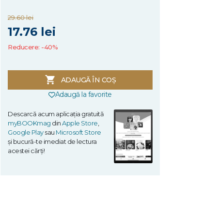
29.60 lei
17.76 lei
Reducere: -40%
ADAUGĂ ÎN COȘ
Adaugă la favorite
Descarcă acum aplicația gratuită
myBOOKmag
din
Apple Store
,
Google Play
sau
Microsoft Store
și bucură-te imediat de lectura
acestei cărți!