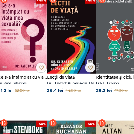
-40%
-40%
eput să fiu analizat în Zürich, acum mulți ani. Asta a fost analiza mea ani de z
 coborând și descoperind, nu pentru că îl citisem pe Jung în legătură cu felul 
peau să apară și nu știam ce să fac cu ele, așa că am stat așezat la masă, am 
să faci asta, te simți foarte straniu, pentru că ești înstrăinat de lumea aceea,
ai nevoie să vii în fiecare noapte și să zici: am interacționat cu umbra, și umb
 asta, sau anima e cutare sau cutare. Nu ai nevoie de nimic de genul acesta. În
te învață - James Hillman
Ce s-a întâmplat cu viața mea sexuală?
Lecții de viață
Identitatea și ciclul 
r. Kate Balestrieri
Dr. Elisabeth Kübler-Ross , David Kessler
Erik H. Erikson
1.2 lei
26.4 lei
28.2 lei
52.00 lei
44.00 lei
47.00 lei
-40%
-40%