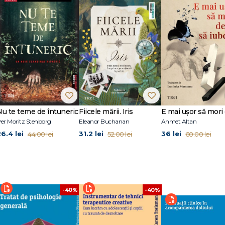
Nu te teme de întuneric
Fiicele mării. Iris
er Moritz Stenborg
Eleanor Buchanan
Ahmet Altan
26.4 lei
31.2 lei
36 lei
44.00 lei
52.00 lei
60.00 lei
-40%
-40%