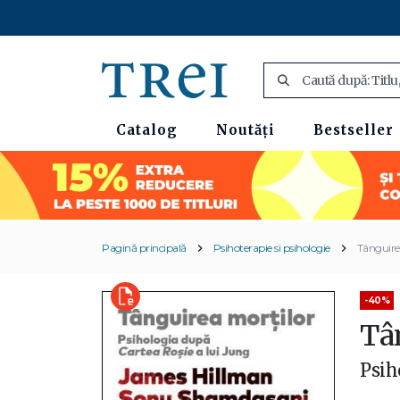
Catalog
Noutăți
Bestseller
Pagină principală
Psihoterapie si psihologie
Tânguire
-40%
Tâ
Psih