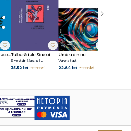
›
10 situații clinice în acompanierea doliului
Tulburări ale Sinelui
Umbra din noi
Fețe ale iubir
Silverstein Marshall L.
Verena Kast
35.52 lei
22.84 lei
29.94 lei
59.20 lei
38.06 lei
49