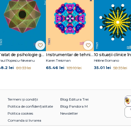
Tratat de psihologie generală
Instrumentar de tehnici terapeutice creative
aul Popescu-Neveanu
Karen Treisman
Hélène Romano
48.2 lei
65.46 lei
35.01 lei
80.33 lei
109.10 lei
58.35 lei
Termeni și condiții
Blog Editura Trei
Politica de confidențialitate
Blog Pandora M
Politica cookies
Newsletter
Comanda si livrarea