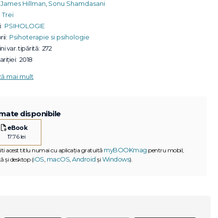
James Hillman
,
Sonu Shamdasani
Trei
:
PSIHOLOGIE
ii:
Psihoterapie si psihologie
ni var. tipărită:
272
riției:
2018
ză mai mult
mate disponibile
eBook
17.76 lei
myBOOKmag
iti acest titlu numai cu aplicația gratuită
pentru mobil,
iOS
macOS
Android
Windows
ă și desktop (
,
,
și
).
G