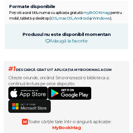
Formate disponibile
myBOOKmag
Poți citi acest titlu numai cu aplicația gratuită
pentru
iOS
macOS
Android
Windows
mobil, tabletă și desktop (
,
,
și
).
Produsul nu este disponibil momentan
Adaugă la favorite
#1
DESCARCĂ GRATUIT APLICAȚIA MYBOOKMAG ACUM
Citește oriunde, oricând. Sincronizează-ți biblioteca și
continuă lectura pe orice dispozitiv.
Toate cărțile tale într-o singură aplicație:
M
MyBookMag