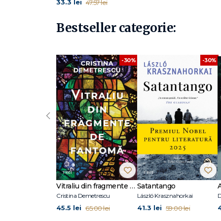
33.3 lei
47.57 lei
Bestseller categorie:
-30%
-30%
‹
Vitraliu din fragmente de fantomă
Satantango
Cristina Demetrescu
László Krasznahorkai
D
45.5 lei
41.3 lei
65.00 lei
59.00 lei