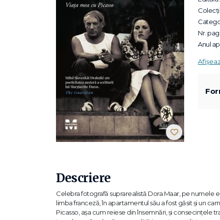
Colecții
Categor
Nr. pagi
Anul apa
Afișea
For
Descriere
Celebra fotografă suprarealistă Dora Maar, pe numele ei 
limba franceză, în apartamentul său a fost găsit și un carn
Picasso, așa cum reiese din însemnări, și consecințele tr