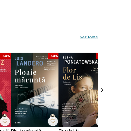
enka
Vezi toate
și unele
-30%
-30%
-30%
re
Books
,
k Award
dintre
›
 ei,
nz K.
Ploaie măruntă
Flor de Lis
Scriu Iliada