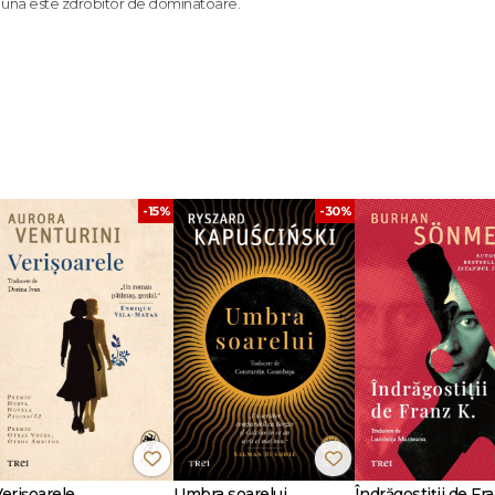
e una este zdrobitor de dominatoare.
i voce aparține lumii întregi.
Gloria Steinem
din când în când, dacă le strâng în brațe mă simt mai puțin singură.
Slav
iturii lui Marguerite Duras.
The Guardian
foarte talentate care folosește toate șiretlicurile imaginabile, ba chiar 
-15%
-30%
arte îndepărtat.
Timothy Snyder
ie) în 1949. A publicat șapte romane și cinci cărți de eseuri. Este colaboratoa
e New Republic
,
The New York Times Magazine
,
The New York Review of 
r
,
The Guardian
,
Eurozine
ș.a. În 2004 a primit prestigiosul The Leipzig Boo
nternaționale a Scriitorilor care a avut loc la Praga, a fost numită drept una 
 În prezent, își împarte viața între Suedia, Austria și Croația, alături de soțul
Verișoarele
Umbra soarelui
Îndrăgostiții de Fra