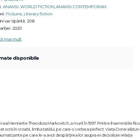
:
ANANSI. WORLD FICTION
,
ANANSI CONTEMPORAN
ii:
Ficțiune
,
Literary fiction
ni var. tipărită:
208
riției:
2020
ză mai mult
mate disponibile
real Henriette Theodora Markovitch, a murit în 1997. Printre însemnările făcu
et scris în croată, limba tatălui, pe care o vorbea perfect. Viața Dorei alături
aumatizante pe care le-a avut despărțirea lor asupra ei dezvăluie relația