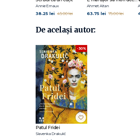
Annie Ernaux
Ahmet Altan
A
38.25 lei
63.75 lei
45.00 lei
75.00 lei
De același autor:
-30%
Patul Fridei
Slavenka Drakulić