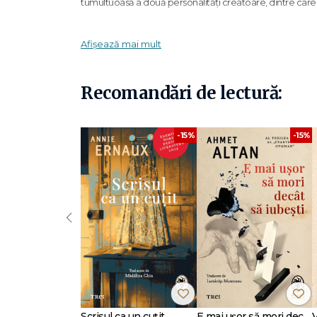
tumultuoasă a două personalități creatoare, dintre car
Slavenka Drakulić este o scriitoare și o jurnalistă a căre
Afișează mai mult
Îmi dau seama că tot ceea ce am sunt cuvintele și că, 
Drakulić
Recomandări de lectură:
Stilul Slavenkăi Drakulić are poeticitatea austeră a scri
Romanele Slavenkăi Drakulić sunt opera unei prozatoare 
-15%
-15%
inimaginabile, pentru a ne transporta în trecutul nu fo
Slavenka Drakulić
s-a născut în Croația (fosta Iugoslav
permanentă la
The Nation
, iar eseurile ei au apărut în
Th
Süddeutsche Zeitung
,
Internazionale
,
Dagens Nyhete
For European Understanding. În 2010, în cadrul Reuniunii I
‹
cele mai influente scriitoare europene a vremurilor noastre.
scriitorul și jurnalistul Richard Swartz.
Scrisul ca un cuțit
E mai ușor să mori decât să iubești (seria Cvartetul Otoman, vol.3)