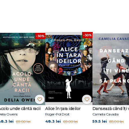
-30%
-30%
Acolo unde cântă racii
Alice în țara ideilor
elia Owens
Roger-Pol Droit
Camelia Cavadia
48.3 lei
48.3 lei
59.5 lei
69.00 lei
69.00 lei
85.00 lei