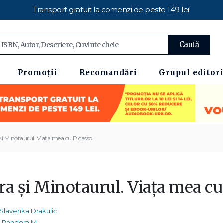
Transport gratuit la comenzi de peste 149 lei!
Caută
Promoții
Recomandări
Grupul editori
și Minotaurul. Viața mea cu Picasso
ra și Minotaurul. Viața mea cu
Slavenka Drakulić
Pandora M