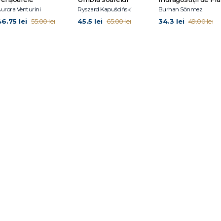
urora Venturini
Ryszard Kapuściński
Burhan Sönmez
46.75 lei
45.5 lei
34.3 lei
55.00 lei
65.00 lei
49.00 lei