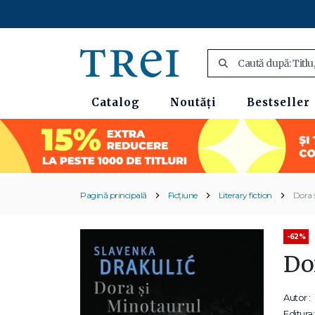
Catalog
Noutăți
Bestseller
Pagină principală
Ficțiune
Literary fiction
Dora 
-62%
Do
Autor :
Editura: