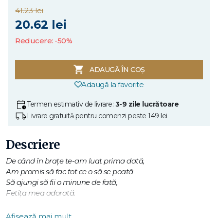
41.23 lei
20.62 lei
Reducere: -50%
ADAUGĂ ÎN COȘ
Adaugă la favorite
Termen estimativ de livrare:
3-9 zile lucrătoare
Livrare gratuită pentru comenzi peste 149 lei
Descriere
De când în brațe te-am luat prima dată,
Am promis să fac tot ce o să se poată
Să ajungi să fii o minune de fată,
Fetița mea adorată.
Sărbătorește legătura cu totul aparte dintre tată și fiică din
Afișează mai mult