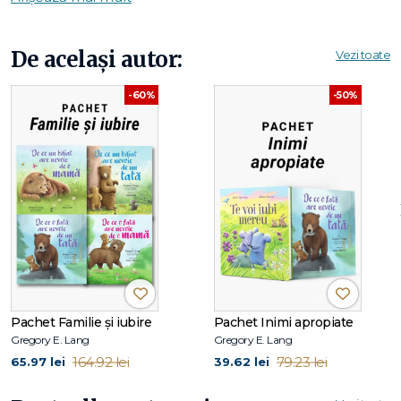
această carte frumoasă și emoționantă. De ce o fată are
nevoie de un tată surprinde iubirea necondiționată dintre
părinte și copil în versuri și ilustrații fermecătoare.
De același autor:
Vezi toate
-60%
-50%
Pachet Familie și iubire
Pachet Inimi apropiate
Gregory E. Lang
Gregory E. Lang
164.92 lei
79.23 lei
65.97 lei
39.62 lei