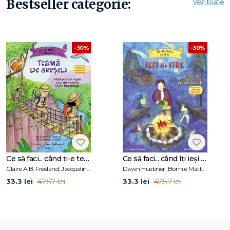
Bestseller categorie:
Vezi toate
-30%
-30%
Ce să faci... când ți-e teamă de greșeli. Ghid pentru copiii care nu acceptă să fie imperfecți
Ce să faci... când îţi ieşi din fire. Ghid pentru copiii care nu-şi pot stăpâni furia
Claire A.B. Freeland, Jacqueline B. Toner, Janet McDonnell
Dawn Huebner, Bonnie Matthews
47.57 lei
47.57 lei
33.3 lei
33.3 lei