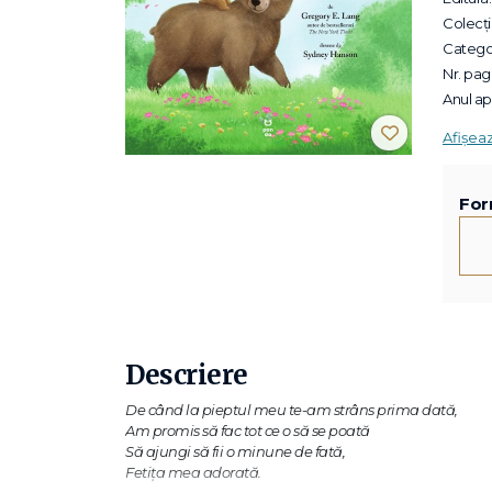
Colecții
Categor
Nr. pagi
Anul apa
Afișea
For
Descriere
De când la pieptul meu te-am strâns prima dată,
Am promis să fac tot ce o să se poată
Să ajungi să fii o minune de fată,
Fetița mea adorată.