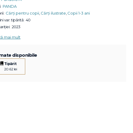
:
PANDA
ii:
Cărți pentru copii
,
Cărți ilustrate
,
Copii 1-3 ani
ni var. tipărită:
40
riției:
2023
ză mai mult
mate disponibile
Tipărit
20.62 lei