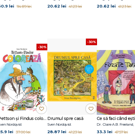
60.9 lei
20.62 lei
20.62 lei
114.89 lei
41.23 lei
41.23 lei
-30%
-30%
Pettson și Findus colorează
Drumul spre casă
ven Nordqvist
Sven Nordqvist
5.9 lei
28.87 lei
33.3 lei
37.00 lei
41.23 lei
47.57 lei