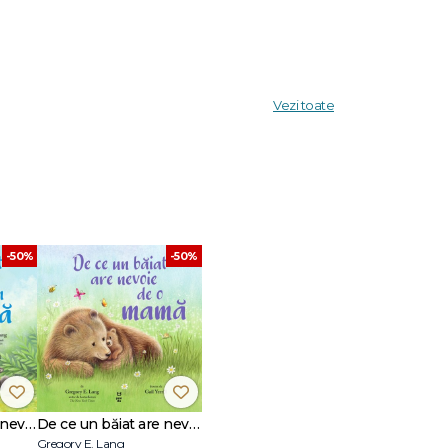
 o mamă
Vezi toate
-50%
-50%
De ce un băiat are nevoie de un tată
De ce un băiat are nevoie de o mamă
Gregory E. Lang