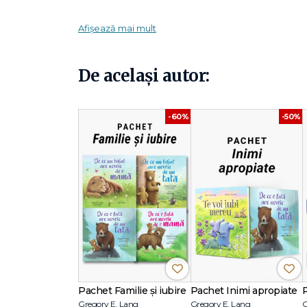
Sărbătorește legătura cu totul aparte dintre mamă și f
surprinde iubirea necondiționată dintre părinte și copil în 
Afișează mai mult
De același autor:
-60%
-50%
Pachet Familie și iubire
Pachet Inimi apropiate
Gregory E. Lang
Gregory E. Lang
G