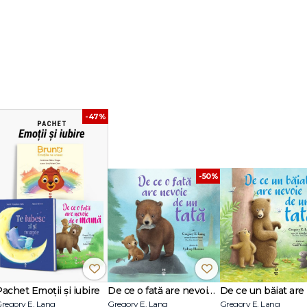
iică din această carte frumoasă și emoționantă. De ce o fată are nevoie de
versuri și ilustrații fermecătoare.
-47%
-50%
Pachet Emoții și iubire
De ce o fată are nevoie de un tată
regory E. Lang
Gregory E. Lang
Gregory E. Lang