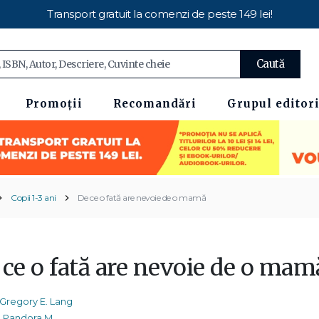
Transport gratuit la comenzi de peste 149 lei!
Caută
Promoții
Recomandări
Grupul editori
Copii 1-3 ani
De ce o fată are nevoie de o mamă
 ce o fată are nevoie de o mam
Gregory E. Lang
Pandora M