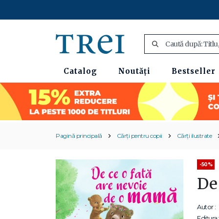
Catalog
Noutăți
Bestseller
Pagină principală
Cărți pentru copii
Cărți ilustrate
-50%
De
Autor :
Editura: