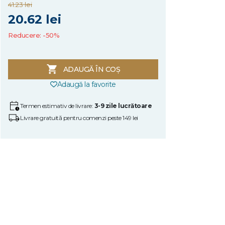
41.23 lei
20.62 lei
Reducere: -50%
ADAUGĂ ÎN COȘ
Adaugă la favorite
Termen estimativ de livrare:
3-9 zile lucrătoare
Livrare gratuită pentru comenzi peste 149 lei