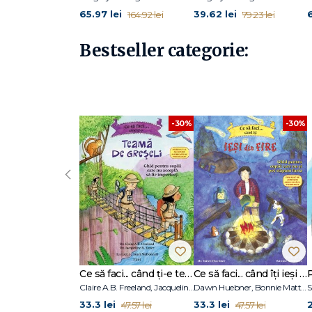
65.97 lei
39.62 lei
164.92 lei
79.23 lei
Bestseller categorie:
-30%
-30%
‹
Ce să faci... când ți-e teamă de greșeli. Ghid pentru copiii care nu acceptă să fie imperfecți
Ce să faci... când îţi ieşi din fire. Ghid pentru copiii care nu-şi pot stăpâni furia
Claire A.B. Freeland, Jacqueline B. Toner, Janet McDonnell
Dawn Huebner, Bonnie Matthews
S
33.3 lei
33.3 lei
2
47.57 lei
47.57 lei