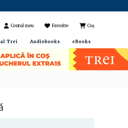
Contul meu
Favorite
Coș
al Trei
Audiobooks
eBooks
ă