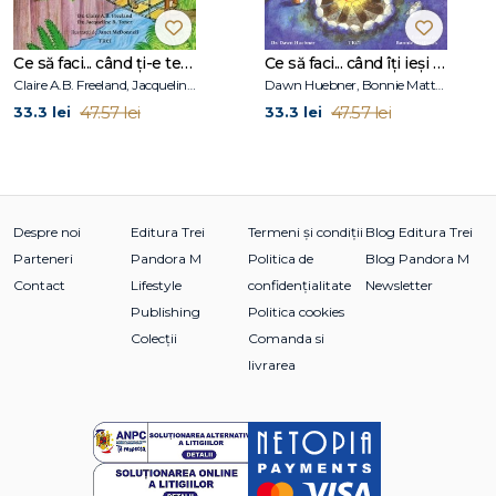
Ce să faci... când ți-e teamă de greșeli. Ghid pentru copiii care nu acceptă să fie imperfecți
Ce să faci... când îţi ieşi din fire. Ghid pentru copiii care nu-şi pot stăpâni furia
Claire A.B. Freeland, Jacqueline B. Toner, Janet McDonnell
Dawn Huebner, Bonnie Matthews
47.57 lei
47.57 lei
33.3 lei
33.3 lei
Despre noi
Editura Trei
Termeni și condiții
Blog Editura Trei
Parteneri
Pandora M
Politica de
Blog Pandora M
Contact
Lifestyle
confidențialitate
Newsletter
Publishing
Politica cookies
Colecții
Comanda si
livrarea