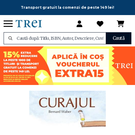
Transport gratuit la comenzi de peste 149 lei!
Caută