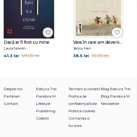
Sharon Huss Roat
a crescut în Lancaster Couny, statul
Pennsylvania, iar acum locuiește în Delaware cu cei doi
copii ai ei. A lucrat în relații publice timp de douăzeci de ani
înainte să se hotărască ce vrea să facă cu adevărat când va fi
mare :). Înainte de Cum să nu mă vezi, a mai publicat
Dacă ar fi fost cu mine
Vara în care am devenit frumoasă (seria Vara, vol. 1, ediție tie-in)
romanul Between the Notes. Puteți afla mai multe despre
Laura Nowlin
Jenny Han
ea pe www.sharonroat.com și o puteți urmări atât pe
59.00 lei
55.00 lei
41.3 lei
38.5 lei
Twitter: @sharonwrote, cât și pe Instagram:
@sharonhussroat.
Despre noi
Editura Trei
Termeni și condiții
Blog Editura Trei
Parteneri
Pandora M
Politica de
Blog Pandora M
Contact
Lifestyle
confidențialitate
Newsletter
Publishing
Politica cookies
Colecții
Comanda si
livrarea