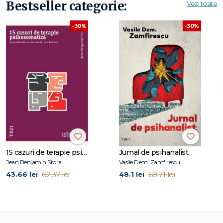
Bestseller categorie:
Vezi toate
- Îmi verific telefonul din două în două minute? De ce nu
mă pot concentra?
-30%
-30%
- De felul meu, sunt un om de treabă. De ce îmi ies din
minți când sunt la volan?
- De ce mint, când partenera mă întrebă: "Crezi că arăt
grasă în hainele astea?"
- De ce șeful meu e atât de malefic?
- De ce seria Harry Potter e atât de atractivă?
- De ce nu pot să pierd din greutate?
- Mi-e teamă să fac schimbări în cariera mea – cum pot să-
mi schimb atitudinea?
Cuprins
15 cazuri de terapie psihosomatică
Jurnal de psihanalist
Jean Benjamin Stora
Vasile Dem. Zamfirescu
62.37 lei
68.71 lei
43.66 lei
48.1 lei
Introducere
Capitolul 1: Cum sunt eu?
Știu că nu ar trebui — dar ai putea să-mi dai ultima felie de