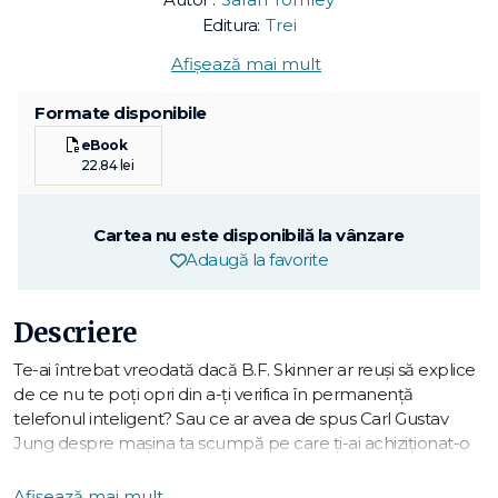
Editura:
Trei
Afișează mai mult
Formate disponibile
eBook
22.84 lei
Cartea nu este disponibilă la vânzare
Adaugă la favorite
Descriere
Te-ai întrebat vreodată dacă B.F. Skinner ar reuși să explice
de ce nu te poți opri din a-ți verifica în permanență
telefonul inteligent? Sau ce ar avea de spus Carl Gustav
Jung despre mașina ta scumpă pe care ți-ai achiziționat-o
în plină criză a vârstei de mijloc? Te-ai gândit vreodată să
apelezi la Erich Fromm pentru a te ajuta în căutarea
Afișează mai mult