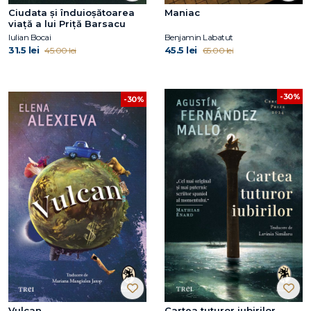
Ciudata și înduioșătoarea
Maniac
viață a lui Priță Barsacu
Iulian Bocai
Benjamin Labatut
31.5 lei
45.5 lei
45.00 lei
65.00 lei
-30%
-30%
Vulcan
Cartea tuturor iubirilor