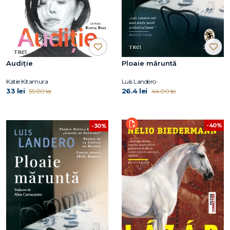
Audiție
Ploaie măruntă
Katie Kitamura
Luis Landero
33 lei
26.4 lei
55.00 lei
44.00 lei
-40%
-30%