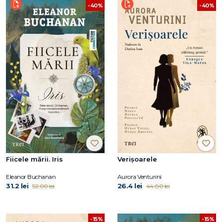
-40%
-40%
Fiicele mării. Iris
Verișoarele
Eleanor Buchanan
Aurora Venturini
31.2 lei
26.4 lei
52.00 lei
44.00 lei
-15%
-15%