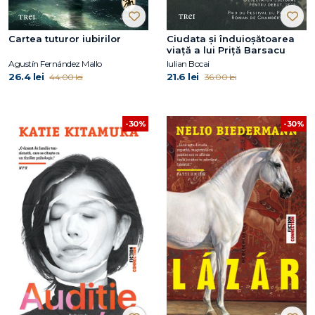
Cartea tuturor iubirilor
Ciudata și înduioșătoarea
viață a lui Priță Barsacu
Agustín Fernández Mallo
Iulian Bocai
26.4 lei
21.6 lei
44.00 lei
36.00 lei
-30%
-30%