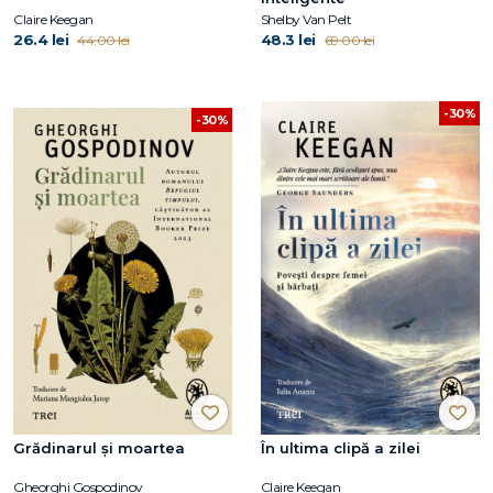
Claire Keegan
Shelby Van Pelt
26.4 lei
48.3 lei
44.00 lei
69.00 lei
-30%
-30%
Grădinarul și moartea
În ultima clipă a zilei
Gheorghi Gospodinov
Claire Keegan