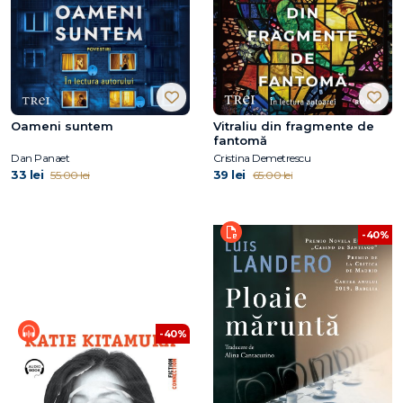
Oameni suntem
Vitraliu din fragmente de
fantomă
Dan Panaet
Cristina Demetrescu
33 lei
39 lei
55.00 lei
65.00 lei
-40%
-40%