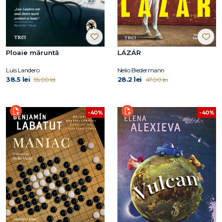
Ploaie măruntă
LÁZÁR
Luis Landero
Nelio Biedermann
38.5 lei
28.2 lei
55.00 lei
47.00 lei
-40%
-40%