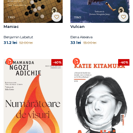
Maniac
Vulcan
Benjamin Labatut
Elena Alexieva
31.2 lei
33 lei
52.00 lei
55.00 lei
-40%
-40%