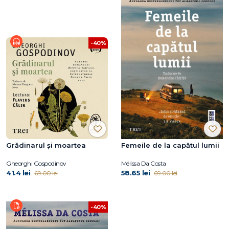
-40%
Grădinarul și moartea
Femeile de la capătul lumii
Gheorghi Gospodinov
Mélissa Da Costa
41.4 lei
58.65 lei
69.00 lei
69.00 lei
-40%