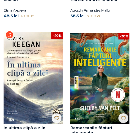
Elena Alexieva
Agustín Fernández Mallo
48.3 lei
38.5 lei
69.00 lei
55.00 lei
-40%
-30%
În ultima clipă a zilei
Remarcabile făpturi
inteligente