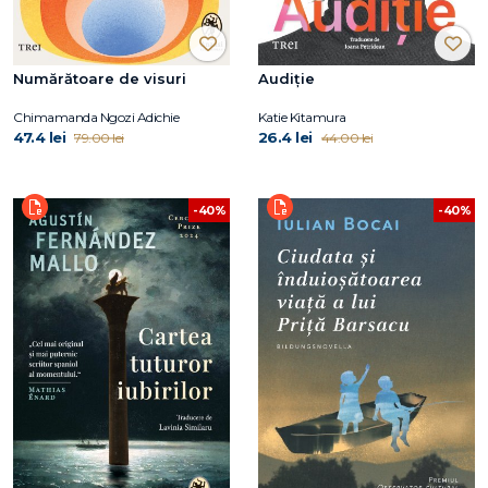
Numărătoare de visuri
Audiție
Chimamanda Ngozi Adichie
Katie Kitamura
47.4 lei
26.4 lei
79.00 lei
44.00 lei
-40%
-40%