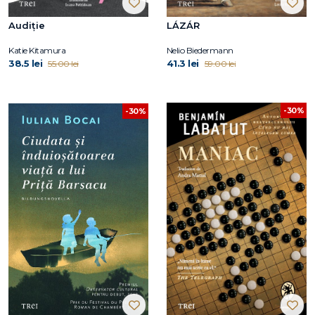
Audiție
LÁZÁR
Katie Kitamura
Nelio Biedermann
38.5 lei
41.3 lei
55.00 lei
59.00 lei
-30%
-30%