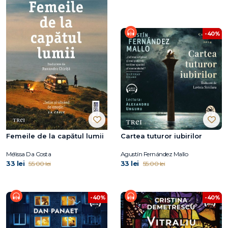
-40%
Femeile de la capătul lumii
Cartea tuturor iubirilor
Mélissa Da Costa
Agustín Fernández Mallo
33 lei
33 lei
55.00 lei
55.00 lei
-40%
-40%