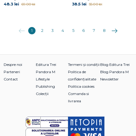
48.3 lei
38.5 lei
69.00 lei
55.00 lei
Anterioara
Următoarea
1
2
3
4
5
6
7
8
Despre noi
Editura Trei
Termeni și condiții
Blog Editura Trei
Parteneri
Pandora M
Politica de
Blog Pandora M
Contact
Lifestyle
confidențialitate
Newsletter
Publishing
Politica cookies
Colecții
Comanda si
livrarea