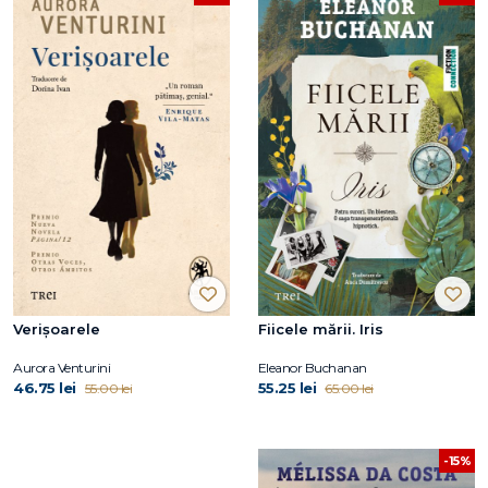
Verișoarele
Fiicele mării. Iris
Aurora Venturini
Eleanor Buchanan
46.75 lei
55.25 lei
55.00 lei
65.00 lei
-15%