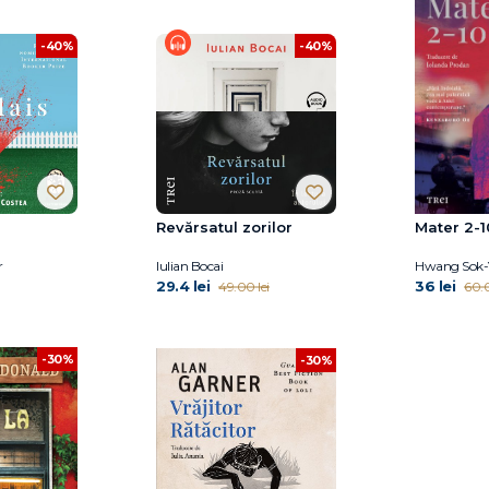
-40%
-40%
Revărsatul zorilor
Mater 2-1
r
Iulian Bocai
Hwang Sok-
29.4 lei
36 lei
49.00 lei
60.0
-30%
-30%