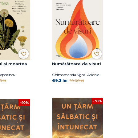
l și moartea
Numărătoare de visuri
ospodinov
Chimamanda Ngozi Adichie
69.3 lei
0 lei
99.00 lei
-30%
-40%