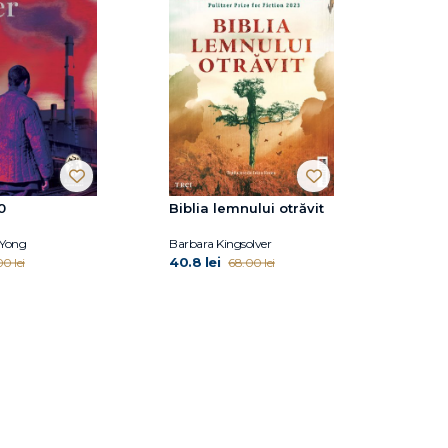
0
Biblia lemnului otrăvit
Yong
Barbara Kingsolver
40.8 lei
0 lei
68.00 lei