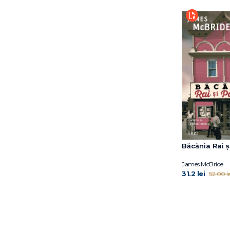
Fran Littlewood
Frédéric Beigbeder
Fumio Yamamoto
Gheorghi Gospodinov
Guillaume Musso
Hwang Sok-Yong
Imogen Crimp
Ioana Maria Stăncescu
Irene Vallejo
Itamar Vieira Junior
Iulian Bocai
Iulian Tănase
Băcănia Rai 
Iuri Andruhovîci
James McBride
James McBride
31.2 lei
52.00 le
Jaume Cabré
Jean-Baptiste del Amo
Jean‑Baptiste Andrea
Jen Beagin
Jennifer Niven