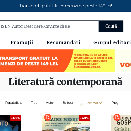
Transport gratuit la comenzi de peste 149 lei!
Caută
Promoții
Recomandări
Grupul editori
Literatură contemporană
Popularitate
Titlu
Autor
Editura
Preț
Cele mai noi
-40%
-40%