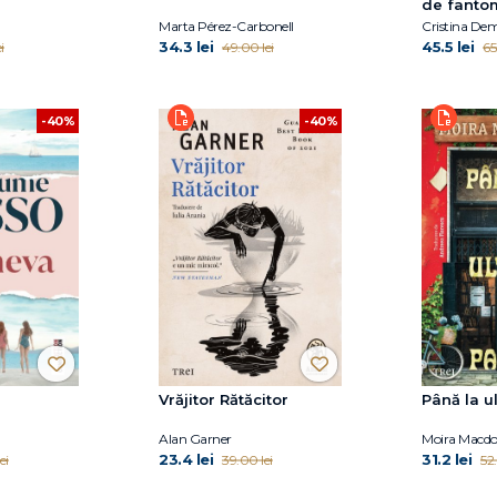
de fanto
Marta Pérez-Carbonell
Cristina De
34.3 lei
45.5 lei
i
49.00 lei
65
-40%
-40%
Vrăjitor Rătăcitor
Până la u
Alan Garner
Moira Macdo
23.4 lei
31.2 lei
ei
39.00 lei
52.