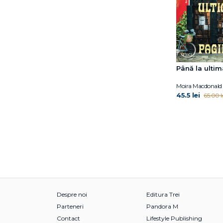
Marie NDiaye
Marilù Oliva
Mark Sullivan
Marta Pérez-Carbonell
Michelle Min Sterling
Până la ulti
Miguel Bonnefoy
Mihail Elizarov
Moira Macdonald
Miranda Cowley Heller
45.5 lei
65.00 l
Mirinae Lee
Moira Macdonald
Mélissa Da Costa
Nelio Biedermann
Nicolas d’Estienne
d’Orves
Nino Haratischwili
Pascal Bruckner
Despre noi
Editura Trei
Pilar Adón
Parteneri
Pandora M
Rachel Yoder
Contact
Lifestyle Publishing