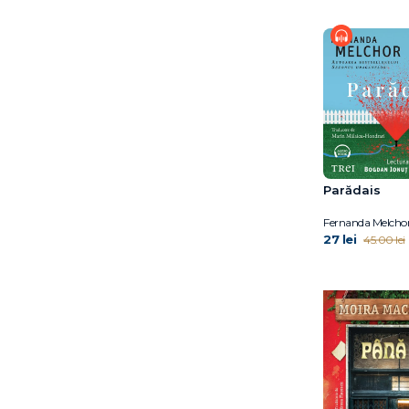
Jessica Au
Joanna Rakoff
Jon Fosse
Katelyn Doyle
Katie Kitamura
Laurent Binet
Laurent Gounelle
Leesa Cross-Smith
Liane Moriarty
Parădais
Lily King
Fernanda Melcho
Louise Glück
27 lei
45.00 lei
Luis Landero
László Krasznahorkai
Maggie O’Farell
Maggie O’Farrell
Manuel Vilas
Marc Lévy
Marianne Jeagle
Marie Cardinal