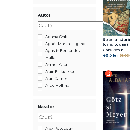
2018
2017
2016
Autor
2015
2014
2012
Adania Shibli
Strania istori
2009
Agnès Martin-Lugand
tumultuoasă
Claire Messud
Agustín Fernández
48.3 lei
69.00 l
Mallo
Ahmet Altan
Alain Finkielkraut
Alan Garner
Alice Hoffman
Almudena Grandes
Anne Berest
Annie Ernaux
Narator
Araminta Hall
Asha Lemmie
Augustin Cupşa
Alex Potocean