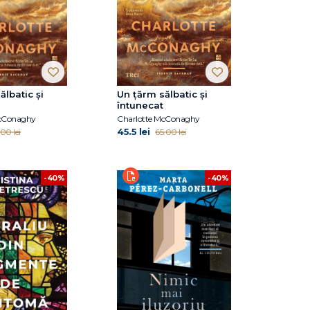
ălbatic și
Un țărm sălbatic și
întunecat
McConaghy
Charlotte McConaghy
45.5 lei
00 lei
65.00 lei
-40%
-40%