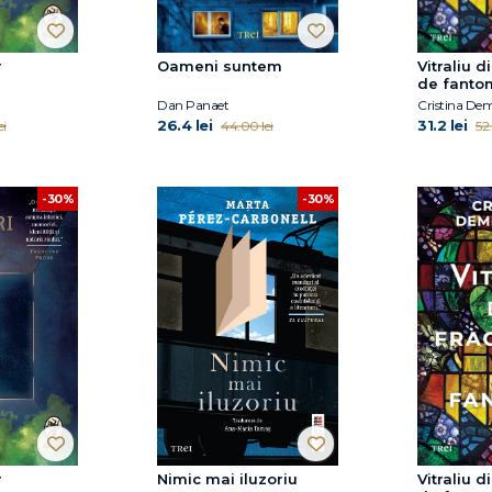
r
Oameni suntem
Vitraliu 
de fanto
Dan Panaet
Cristina De
26.4 lei
31.2 lei
ei
44.00 lei
52.
-30%
-30%
r
Nimic mai iluzoriu
Vitraliu 