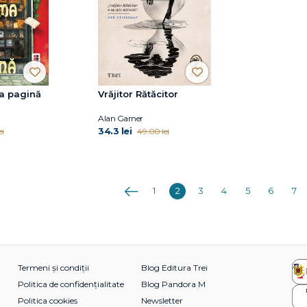
ma pagină
Vrăjitor Rătăcitor
Alan Garner
34.3 lei
ei
49.00 lei
Anterioara
1
2
3
4
5
6
7
Termeni și condiții
Blog Editura Trei
Politica de confidențialitate
Blog Pandora M
Politica cookies
Newsletter