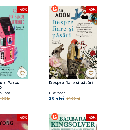
-40%
-40%
din Parcul
Despre fiare și păsări
o
Villada
Pilar Adón
26.4 lei
.00 lei
44.00 lei
-40%
-40%