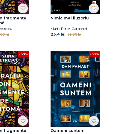
din fragmente
Nimic mai iluzoriu
mă
metrescu
Marta Pérez-Carbonell
23.4 lei
00 lei
39.00 lei
-30%
-30%
din fragmente
Oameni suntem