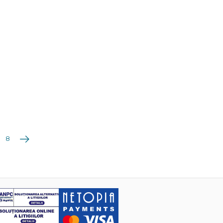
Următoarea
8