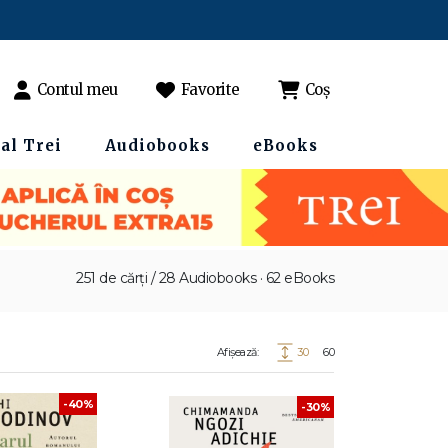
Contul meu
Favorite
Coș
al Trei
Audiobooks
eBooks
251 de cărți / 28 Audiobooks · 62 eBooks
Afișează:
30
60
-40%
-30%