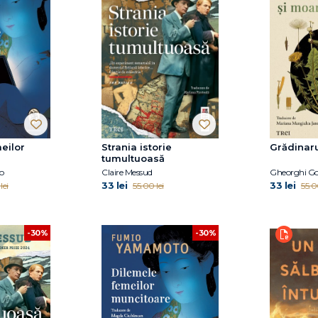
eilor
Strania istorie
Grădinaru
tumultuoasă
o
Claire Messud
Gheorghi G
33 lei
33 lei
lei
55.00 lei
55.0
-30%
-30%