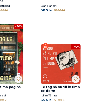
mă
metrescu
Dan Panaet
38.5 lei
.00 lei
55.00 lei
-40%
-40%
ltima pagină
Te rog să nu vii în timp
ce dorm
nald
Iulian Tănase
35.4 lei
00 lei
59.00 lei