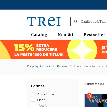
Catalog
Noutăți
Bestseller
Pagină principală
Ficțiune
Literatură contemporană
Ordonează după:
Format
Audiobook
Ebook
Tiparit