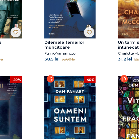
e
Dilemele femeilor
Un țărm s
muncitoare
întunecat
Fumio Yamamoto
Charlotte 
38.5 lei
31.2 lei
ei
55.00 lei
52.
-40%
-40%