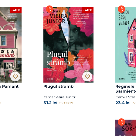
-40%
-40%
și Pământ
Plugul strâmb
Reginele 
Sarmient
Itamar Vieira Junior
Camila Sosa 
31.2 lei
23.4 lei
i
52.00 lei
39