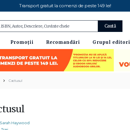
Transport gratuit la comenzi de peste 149 lei!
Caută
Promoții
Recomandări
Grupul editori
Cactusul
ctusul
Sarah Haywood
Trei