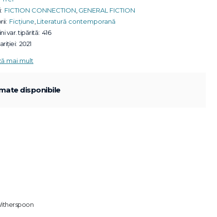
:
FICTION CONNECTION
,
GENERAL FICTION
ii:
Ficțiune
,
Literatură contemporană
ni var. tipărită:
416
riției:
2021
ză mai mult
mate disponibile
 Witherspoon