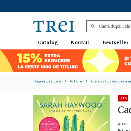
Catalog
Noutăți
Bestseller
Pagină principală
Ficțiune
Literatură contemporană
-33%
Ca
Autor :
Editura: