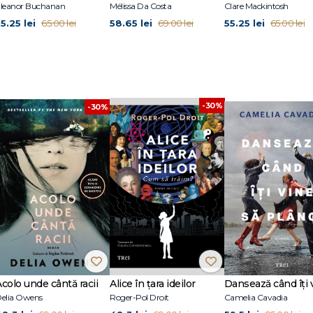
leanor Buchanan
Mélissa Da Costa
Clare Mackintosh
 lor și două pisici roșcate.
5.25 lei
58.65 lei
55.25 lei
65.00 lei
69.00 lei
65.00 lei
are în peste 25 de țări. A fost nominalizat la The Authors’ Club Best First No
 principal.
-30%
-30%
Acolo unde cântă racii
Alice în țara ideilor
elia Owens
Roger-Pol Droit
Camelia Cavadia