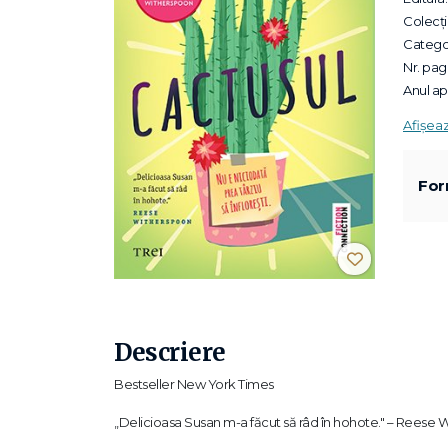
Colecții
Categor
Nr. pagi
Anul apa
Afișea
For
Descriere
Bestseller New York Times
„Delicioasa Susan m-a făcut să râd în hohote." – Reese