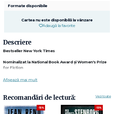
Formate disponibile
Cartea nu este disponibilă la vânzare
Adaugă la favorite
Descriere
Bestseller New York Times
Nominalizat la National Book Award și Women's Prize
for Fiction
Una dintre cele mai bune cărți ale anului 2019 — The
Afișează mai mult
New York Times Book Review, Time, The Washington
Post, USA Today
Recomandări de lectură:
Vezi toate
Când s-a despărțit de soția sa după aproape 15 ani, Toby
Fleishman a crezut că știe ce îl așteaptă: weekenduri și
-15%
-15%
vacanțe cu copiii, regrete ocazionale, momente de