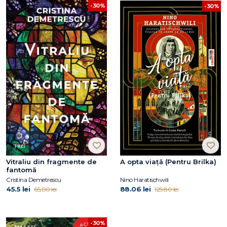
-30%
-30%
Vitraliu din fragmente de
A opta viață (Pentru Brilka)
fantomă
Cristina Demetrescu
Nino Haratischwili
45.5 lei
88.06 lei
65.00 lei
125.80 lei
-30%