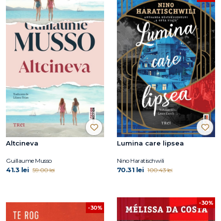
Altcineva
Lumina care lipsea
Guillaume Musso
Nino Haratischwili
41.3 lei
70.31 lei
59.00 lei
100.43 lei
-30%
-30%