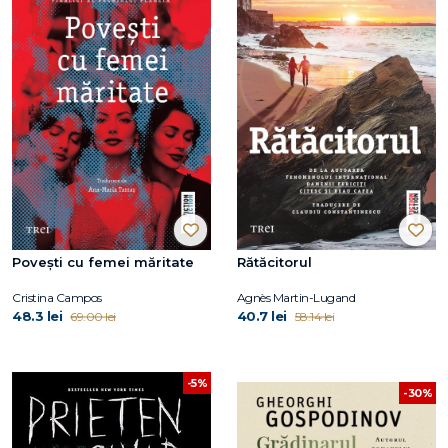
Povești cu femei măritate
Rătăcitorul
Cristina Campos
Agnès Martin-Lugand
48.3 lei
40.7 lei
69.00 lei
58.14 lei
-5%
-30%