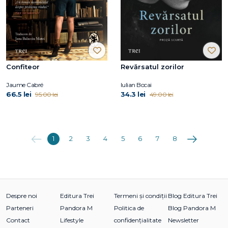
Confiteor
Revărsatul zorilor
Jaume Cabré
Iulian Bocai
66.5 lei
34.3 lei
95.00 lei
49.00 lei
Anterioara
Următoarea
1
2
3
4
5
6
7
8
Despre noi
Editura Trei
Termeni și condiții
Blog Editura Trei
Parteneri
Pandora M
Politica de
Blog Pandora M
Contact
Lifestyle
confidențialitate
Newsletter