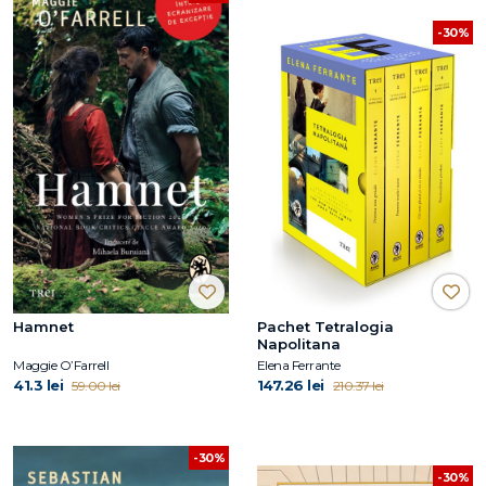
-30%
Hamnet
Pachet Tetralogia
Napolitana
Maggie O’Farrell
Elena Ferrante
41.3 lei
147.26 lei
59.00 lei
210.37 lei
-30%
-30%