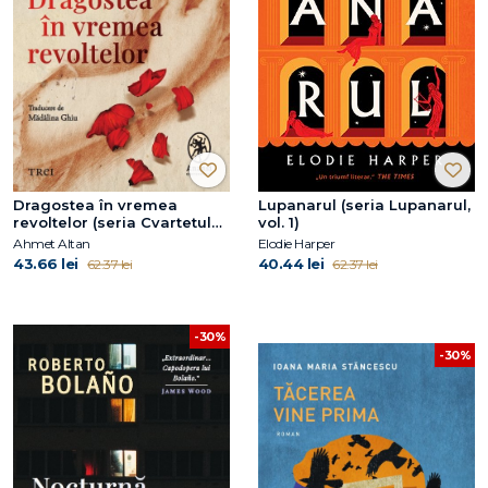
Dragostea în vremea
Lupanarul (seria Lupanarul,
revoltelor (seria Cvartetul
vol. 1)
Otoman, vol. 2)
Ahmet Altan
Elodie Harper
43.66 lei
40.44 lei
62.37 lei
62.37 lei
-30%
-30%