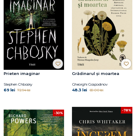
Prieten imaginar
Grădinarul și moartea
Stephen Chbosky
Gheorghi Gospodinov
69 lei
48.3 lei
72.94 lei
69.00 lei
-78%
-30%