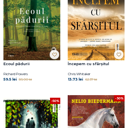
Ecoul pădurii
Începem cu sfârșitul
Richard Powers
Chris Whitaker
59.5 lei
13.73 lei
85.00 lei
62.37 lei
-30%
-50%