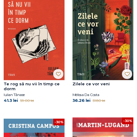
Te rog să nu vii în timp ce
Zilele ce vor veni
dorm
Iulian Tănase
Mélissa Da Costa
41.3 lei
36.26 lei
59.00 lei
51.80 lei
-30%
-30%