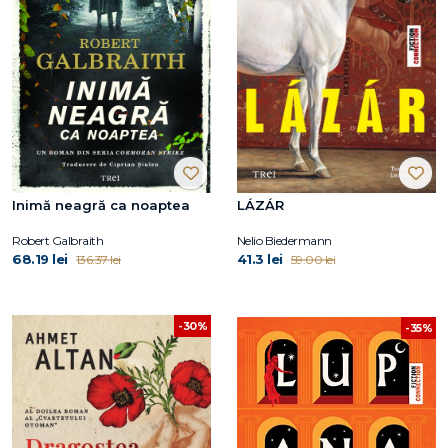
Inimă neagră ca noaptea
LÁZÁR
Robert Galbraith
Nelio Biedermann
68.19 lei
41.3 lei
136.37 lei
59.00 lei
-30%
-35%