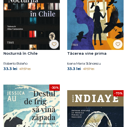
Nocturnă în Chile
Tăcerea vine prima
Roberto Bolaño
Ioana Maria Stăncescu
33.3 lei
33.3 lei
47.57 lei
47.57 lei
-30%
-73%