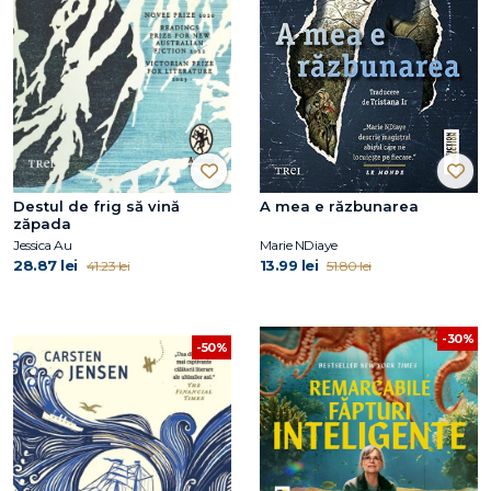
Destul de frig să vină
A mea e răzbunarea
zăpada
Jessica Au
Marie NDiaye
28.87 lei
13.99 lei
41.23 lei
51.80 lei
-30%
-50%