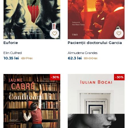
Euforie
Pacienții doctorului Garcia
Elin Cullhed
Almudena Grandes
10.35 lei
62.3 lei
68.71 lei
89.00 lei
-30%
-30%