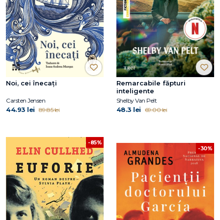
Noi, cei înecați
Remarcabile făpturi
inteligente
Carsten Jensen
Shelby Van Pelt
44.93 lei
48.3 lei
89.85 lei
69.00 lei
-85%
-30%