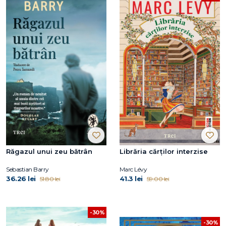
Răgazul unui zeu bătrân
Librăria cărților interzise
Sebastian Barry
Marc Lévy
36.26 lei
41.3 lei
51.80 lei
59.00 lei
-30%
-30%