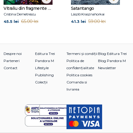
Vitraliu din fragmente de fantomă
Satantango
Cristina Demetrescu
László Krasznahorkai
65.00 lei
59.00 lei
45.5 lei
41.3 lei
Despre noi
Editura Trei
Termeni și condiții
Blog Editura Trei
Parteneri
Pandora M
Politica de
Blog Pandora M
Contact
Lifestyle
confidențialitate
Newsletter
Publishing
Politica cookies
Colecții
Comanda si
livrarea