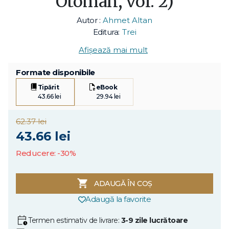
Otoman, vol. 2)
Autor :
Ahmet Altan
Editura:
Trei
Afișează mai mult
Formate disponibile
Tipărit
eBook
43.66 lei
29.94 lei
62.37 lei
43.66 lei
Reducere: -30%
ADAUGĂ ÎN COȘ
Adaugă la favorite
Termen estimativ de livrare:
3-9 zile lucrătoare