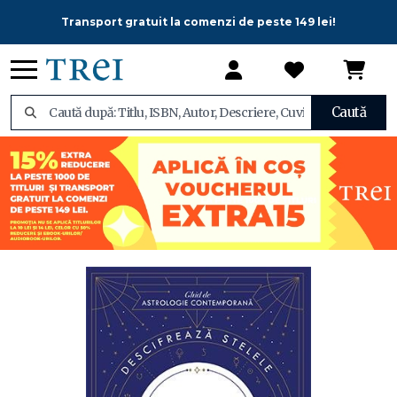
Transport gratuit la comenzi de peste 149 lei!
Caută