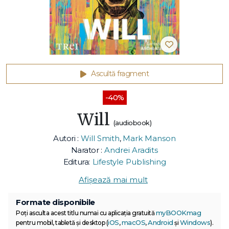
Ascultă fragment
-40%
Will
(audiobook)
Autori :
Will Smith
,
Mark Manson
Narator :
Andrei Aradits
Editura:
Lifestyle Publishing
Afișează mai mult
Formate disponibile
myBOOKmag
Poți asculta acest titlu numai cu aplicația gratuită
iOS
macOS
Android
Windows
pentru mobil, tabletă și desktop (
,
,
și
).