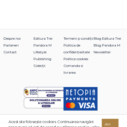
Despre noi
Editura Trei
Termeni și condiții
Blog Editura Trei
Parteneri
Pandora M
Politica de
Blog Pandora M
Contact
Lifestyle
confidențialitate
Newsletter
Publishing
Politica cookies
Colecții
Comanda si
livrarea
Acest site foloseşte cookies. Continuarea navigării
© 2026 Grupul Editorial TREI. Toate drepturile rezervate.
Am
presupune că eşti de acord cu utilizarea cookie-urilor.