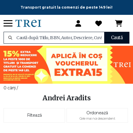
Transport gratuit la comenzi de peste 149 lei!
Caută
0 cărți /
Andrei Aradits
Ordonează
Filtează
Cele mai noi descendent