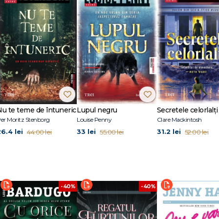
ntă şi instructivă, care surprinde spiritul unei întregi generaţii." - E. K. John
a generaţie." - Publishers Weekly
 romane Young Adult. A debutat în 2014 cu The Truth About Alice (câştigăto
remiului Magnolia), după care a publicat încă patru romane: Devoted (2015),
nd (2019).
y Poehler, cu Hadley Robinson în rolul principal.
e profesoară de engleză şi locuieşte în Texas, în apropiere de Houston. O pu
Nu te teme de întuneric
Lupul negru
Secretele celorlalți
er Moritz Stenborg
Louise Penny
Clare Mackintosh
26.4 lei
33 lei
31.2 lei
44.00 lei
55.00 lei
52.00 lei
-40%
-40%