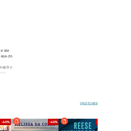
te ale
 aşa-zis
nceapă o
ânge
cu
t
Vezi toate
 Tupeu,
-40%
-40%
-40%