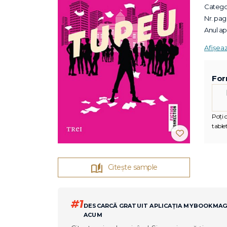
Categor
Nr. pagi
Anul apa
Afișea
For
Poți c
tablet
Citește sample
#1
DESCARCĂ GRATUIT APLICAȚIA MYBOOKMA
ACUM