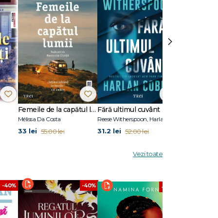
ston,
›
r al
teţi
Femeile de la capătul lumii
Fără ultimul cuvânt
Stare de vis
Mélissa Da Costa
Reese Witherspoon, Harlan Coben
Eric Puchner
33 lei
31.2 lei
31.2 lei
55.00 lei
52.00 lei
52.00
Vezi toate
-40%
-40%
-40%