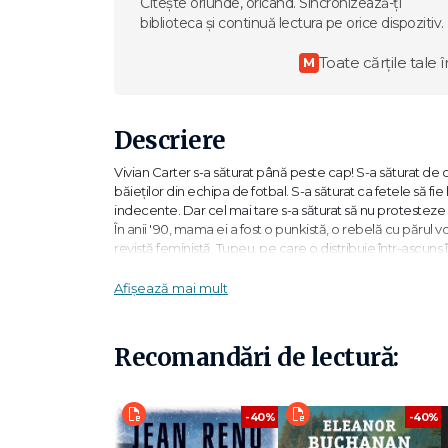
Citește oriunde, oricând. Sincronizează-ți
biblioteca și continuă lectura pe orice dispozitiv.
Toate cărțile tale î
M
Descriere
Vivian Carter s-a săturat până peste cap! S-a săturat de c
băieţilor din echipa de fotbal. S-a săturat ca fetele să fie
indecente. Dar cel mai tare s-a săturat să nu protesteze 
În anii '90, mama ei a fost o punkistă, o rebelă cu părul v
revistă feministă, Tupeu, pe care o distribuie într-ascuns 
rândurile şi de a trece la acţiune. Astfel, Vivian se împr
încetul, îşi dă seama că, fără să vrea, a declanşat o adevăr
Afișează mai mult
„Un roman plin de umor, inteligenţă şi… tupeu. O poveste 
neapărat!" - School Library Journal
Recomandări de lectură:
„Vivian Carter e un personaj puternic şi inteligent, o ade
noua mea carte preferată. Sunt mândră să mă
-40%
-40%
alătur Tupeistelor!" - Jennifer Niven, autoarea bestsellerul