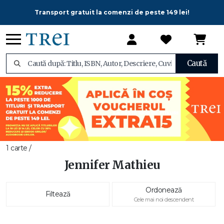
Transport gratuit la comenzi de peste 149 lei!
Caută
1 carte /
Jennifer Mathieu
Ordonează
Filtează
Cele mai noi descendent