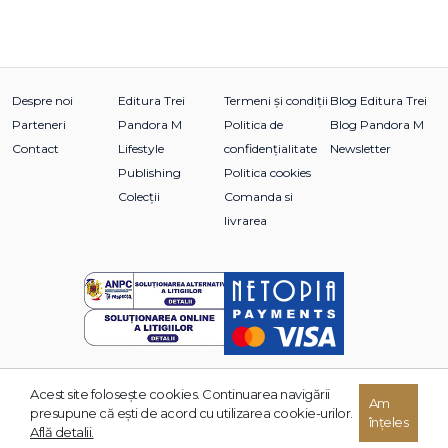
Despre noi
Editura Trei
Termeni și condiții
Blog Editura Trei
Parteneri
Pandora M
Politica de
Blog Pandora M
Contact
Lifestyle
confidențialitate
Newsletter
Publishing
Politica cookies
Colecții
Comanda si
livrarea
Acest site foloseşte cookies. Continuarea navigării
© 2026 Grupul Editorial TREI. Toate drepturile rezervate.
Am
presupune că eşti de acord cu utilizarea cookie-urilor.
înțeles
Dezvoltat de:
Află detalii.