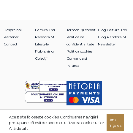
Despre noi
Editura Trei
Termeni și condiții
Blog Editura Trei
Parteneri
Pandora M
Politica de
Blog Pandora M
Contact
Lifestyle
confidențialitate
Newsletter
Publishing
Politica cookies
Colecții
Comanda si
livrarea
Acest site foloseşte cookies. Continuarea navigării
© 2026 Grupul Editorial TREI. Toate drepturile rezervate.
Am
presupune că eşti de acord cu utilizarea cookie-urilor.
înțeles
Dezvoltat de:
Află detalii.