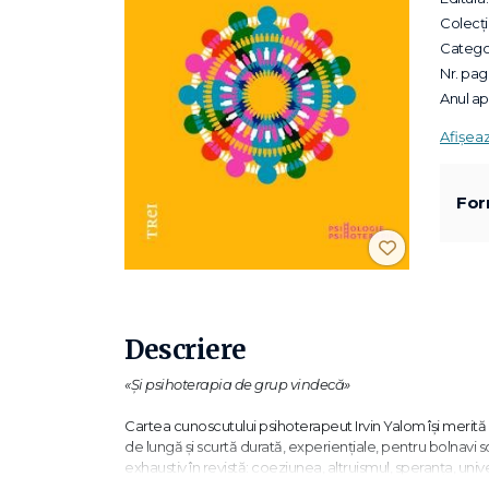
Colecții
Categor
Nr. pagi
Anul apa
Afișea
For
Descriere
«Şi psihoterapia de grup vindecă»
Cartea cunoscutului psihoterapeut Irvin Yalom îşi merită
de lungă şi scurtă durată, experienţiale, pentru bolnavi som
exhaustiv în revistă: coeziunea, altruismul, speranţa, un
Ideile teoretice îşi primesc de fiecare dată ilustrarea 