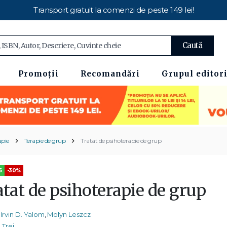
Transport gratuit la comenzi de peste 149 lei!
Caută
Promoții
Recomandări
Grupul editori
apie
Terapie de grup
Tratat de psihoterapie de grup
5
-30%
atat de psihoterapie de grup
Irvin D. Yalom
,
Molyn Leszcz
Trei