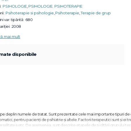
:
PSIHOLOGIE
,
PSIHOLOGIE. PSIHOTERAPIE
ii:
Psihoterapie si psihologie
,
Psihoterapie
,
Terapie de grup
ni var. tipărită:
680
riției:
2008
ză mai mult
mate disponibile
 pe deplin numele de tratat. Sunt prezentate cele mai importante tipuri de 
atici, pentru pacienţi de psihiatrie şi altele. Factorii terapeutici sunt şi ei tr
iversalitatea etc. De asemenea, sunt descrise etapele dezvoltării grupului ter
prin vignete clinice. Psihoterapeuţii începători găsesc numeroase recomandăr