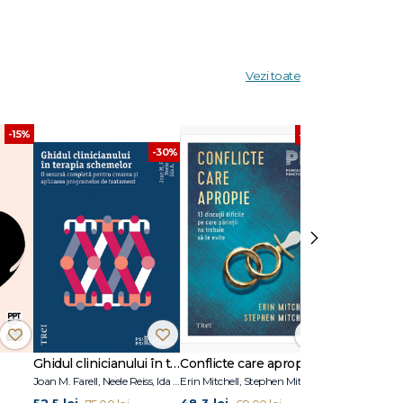
at
Oscar
Vezi toate
-15%
-30%
-30%
›
Ghidul clinicianului în terapia schemelor
Conflicte care apropie
Joan M. Farell, Neele Reiss, Ida A.Show
Erin Mitchell, Stephen Mitchell
Adolf Guggenb