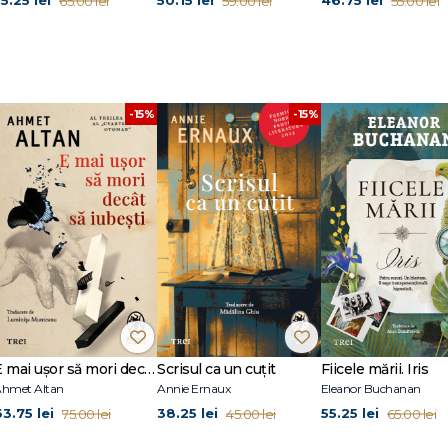
5.25 lei
50.15 lei
46.75 lei
65.00 lei
59.00 lei
55.00 lei
mosul social
-15%
-15%
 vedere al clientului
între punctele de vedere ale clienţilor şi terapeuţilor
E mai ușor să mori decât să iubești (seria Cvartetul Otoman, vol.3)
Scrisul ca un cuțit
Fiicele mării. Iris
hmet Altan
Annie Ernaux
Eleanor Buchanan
63.75 lei
38.25 lei
55.25 lei
75.00 lei
45.00 lei
65.00 lei