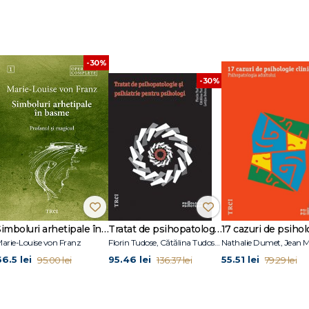
lui
-30%
-30%
ează procesul
ă
Simboluri arhetipale în basme
Tratat de psihopatologie şi psihiatrie pentru psihologi
arie-Louise von Franz
Florin Tudose, Cătălina Tudose, Letiţia Dobranici
66.5 lei
95.46 lei
55.51 lei
95.00 lei
136.37 lei
79.29 lei