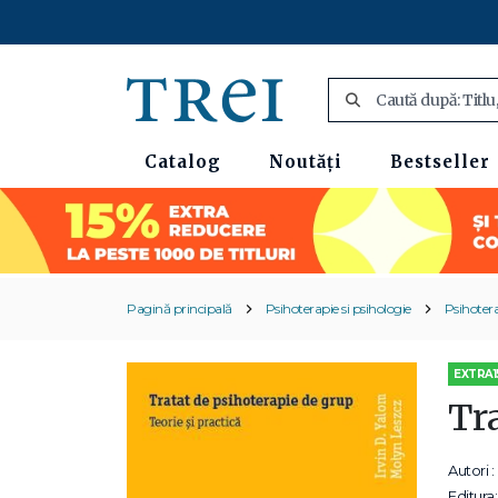
Catalog
Noutăți
Bestseller
Pagină principală
Psihoterapie si psihologie
Psihoter
EXTRA1
Tr
Autori :
Editura: