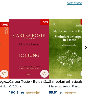
Vezi toate
-30%
-30%
-30%
›
17 cazuri de psihologie clinică
Cartea Roșie - Ediția fără ilustrații
Simboluri arhetipale în basme
Nathalie Dumet, Jean Ménéchal
C.G. Jung
Marie-Louise von Franz
Marie Adams
160.3 lei
55.51 lei
40.7 lei
229.00 lei
79.29 lei
58.1