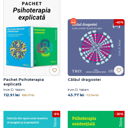
-40%
Pachet Psihoterapia
Călăul dragostei
explicată
Irvin D. Yalom
Irvin D. Yalom
112.91 lei
43.77 lei
188.17 lei
72.94 lei
-5%
-30%