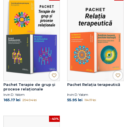
Pachet Terapie de grup și
Pachet Relația terapeutică
procese relaționale
Irvin D. Yalom
Irvin D. Yalom
165.17 lei
55.95 lei
294.94 lei
114.17 lei
-40%