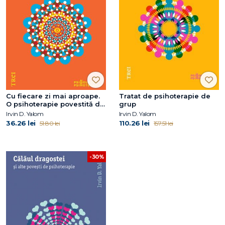
Cu fiecare zi mai aproape.
Tratat de psihoterapie de
O psihoterapie povestită de
grup
ambii participanţi
Irvin D. Yalom
Irvin D. Yalom
36.26 lei
110.26 lei
51.80 lei
157.51 lei
-30%