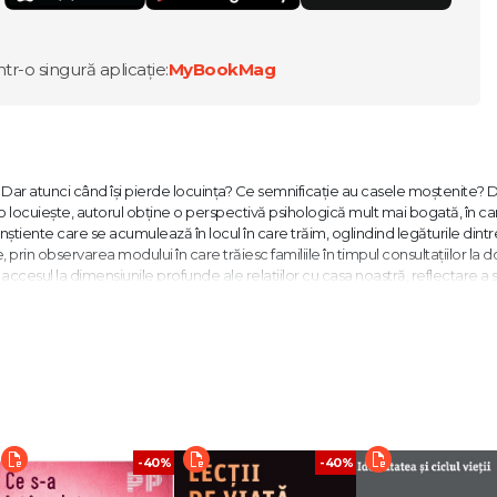
ntr-o singură aplicație:
MyBookMag
 Dar atunci când își pierde locuința? Ce semnificație au casele moștenite? 
o locuiește, autorul obține o perspectivă psihologică mult mai bogată, în ca
conștiente care se acumulează în locul în care trăim, oglindind legăturile dintr
, prin observarea modului în care trăiesc familiile în timpul consultațiilor la do
ă accesul la dimensiunile profunde ale relațiilor cu casa noastră, reflectare a s
ămânem mai aproape de propria noastră natură, pentru a ne arăta adevăratul si
r mulţi oameni nu sunt niciodată mulțumiți de ceea ce aleg. Este cazul aceste
te şi decide să o revopsească, pentru a constata încă o dată că nu îi place. 
a linişti, în timp ce relația cu soţul ei pare nesatisfăcătoare, lucru pe care re
-40%
-40%
stimați membri ai unei familii pot avea cele mai frumoase camere, de exempl
orț, o femeie a cedat fiicei sale camera în care locuia cu fostul soț; ea a pre