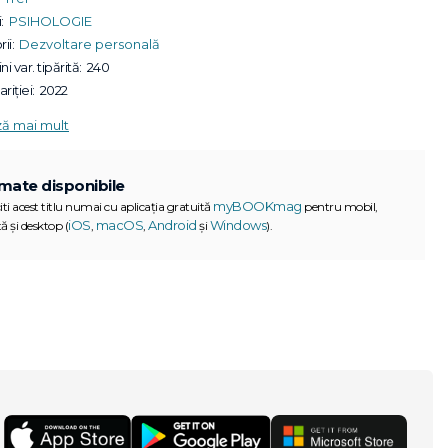
:
PSIHOLOGIE
ii:
Dezvoltare personală
ni var. tipărită:
240
riției:
2022
ză mai mult
mate disponibile
myBOOKmag
iti acest titlu numai cu aplicația gratuită
pentru mobil,
iOS
macOS
Android
Windows
ă și desktop (
,
,
și
).
G