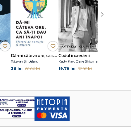
›
Dă-mi câteva ore, ca să-ţi dau ani înapoi
Codul încrederii
Atomic Habi
Răzvan Șindelaru
Katty Kay, Claire Shipman
James Clear
36 lei
19.79 lei
36 lei
60.00 lei
32.98 lei
60.00 