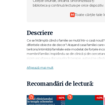
Citește oriunde, oricând. Sincronizează-ți
biblioteca și continuă lectura pe orice dispozitiv.
Toate cărțile tale î
M
Descriere
Ce se întâmplă când o familie se mută într-o casă nouă?
diferitele obiecte de decor? Atașand casa familiei care 
teritoriul intimității familiale este modelat de forțele in
membrii familiei. Inspirându-se din clinică şi din cercetare
şi prin ascultarea discursurilor în terapie, autorul ne ofer
și a viselor noastre, în care ne întâlnim cu ceilalți și r
Afișează mai mult
Spațiul intern ajută la configurarea spațiului extern, da
care are impresia că vopseaua din baia ei nu se potriveș
crede că dacă schimbă exteriorul lucrurilor, interiorul se v
Recomandări de lectură:
recunoască. - Alberto Eiguer
-40%
-40%
Distribuția camerelor reflectă adesea ierarhii: cei mai 
Uneori, este dovada evoluției situației de cuplu. După div