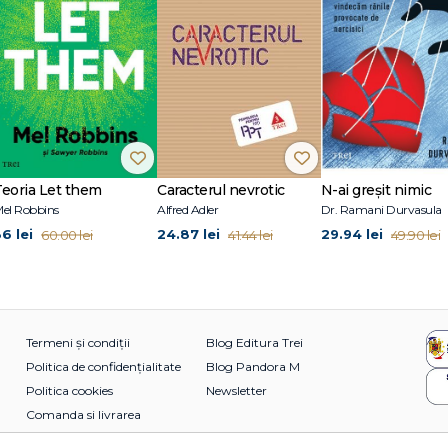
Teoria Let them
Caracterul nevrotic
N-ai greșit nimic
el Robbins
Alfred Adler
Dr. Ramani Durvasula
36 lei
24.87 lei
29.94 lei
60.00 lei
41.44 lei
49.90 lei
Termeni și condiții
Blog Editura Trei
Politica de confidențialitate
Blog Pandora M
Politica cookies
Newsletter
Comanda si livrarea