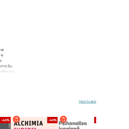
Dar
re
e
miciliu,
ufletului
ne.
i femei
Ea
fuză să-l
Vezi toate
-40%
-40%
-40%
u.
ferat să