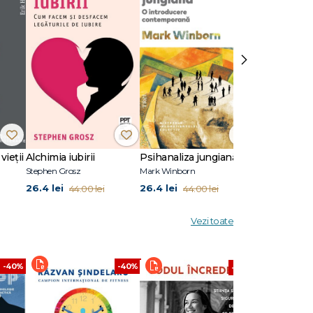
ea
s-o pe
›
vieții
Alchimia iubirii
Psihanaliza jungiană
Stephen Grosz
Mark Winborn
Melanie Klein
26.4 lei
26.4 lei
45.6 lei
44.00 lei
44.00 lei
76.0
Vezi toate
-40%
-40%
-40%