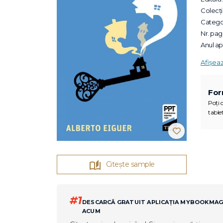
Colecții
Categor
Nr. pagi
Anul apa
Afișea
For
Poți c
tablet
Citește sample
#1
DESCARCĂ GRATUIT APLICAȚIA MYBOOKMA
ACUM