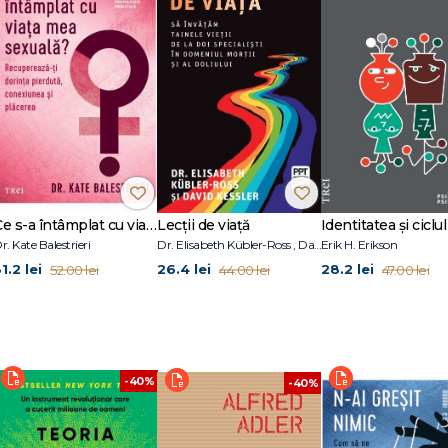
apartamentului. Nu se simțea suficient de importantă în acel moment, se simț
ăl ei. Ea a vrut să o „recompenseze". A fost de fapt un dar ambiguu, care a pu
 Alberto Eiguer
Ce s-a întâmplat cu viața mea sexuală?
Lecții de viață
Identitatea și ciclul 
r. Kate Balestrieri
Dr. Elisabeth Kübler-Ross , David Kessler
Erik H. Erikson
1.2 lei
26.4 lei
28.2 lei
52.00 lei
44.00 lei
47.00 lei
-40%
-40%