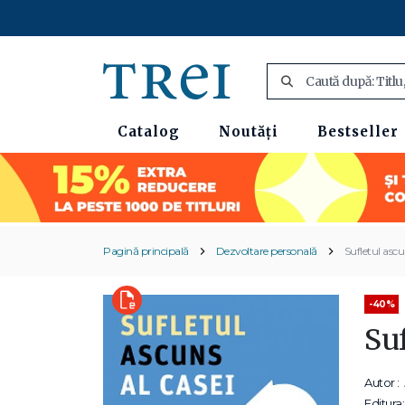
Catalog
Noutăți
Bestseller
Pagină principală
Dezvoltare personală
Sufletul ascu
-40%
Suf
Autor :
Editura: