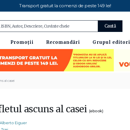
Transport gratuit la comenzi de peste 149 lei!
Caută
Promoții
Recomandări
Grupul editori
ns al casei
letul ascuns al casei
(ebook)
Alberto Eiguer
Trei