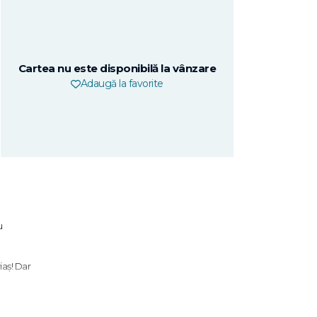
Cartea nu este disponibilă la vânzare
Adaugă la favorite
u
iaș! Dar
 mai mare