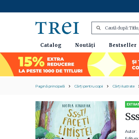
Catalog
Noutăți
Bestseller
Pagină principală
Cărți pentru copii
Cărți ilustrate
EXTRA1
Sss
Autor :
Editura: