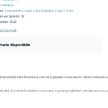
:
PANDA
ii:
Cărți pentru copii
,
Cărți ilustrate
,
Copii 1-3 ani
ni var. tipărită:
32
riției:
2022
ză mai mult
mate disponibile
e importantă este tăcerea și cum să-ți găsești vocea atunci când contează c
o ascultă. Și a văzut în pădure ceva care-o pune pe gânduri: urmele unui urs ur
?
flă împreună cu ei cum Vulpița cea tăcută își descoperă vocea tocmai când e