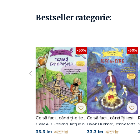
nevoie.
Bestseller categorie:
-30%
-30%
‹
Ce să faci... când ți-e teamă de greșeli. Ghid pentru copiii care nu acceptă să fie imperfecți
Ce să faci... când îţi ieşi din fire. Ghid pentru copiii care nu-şi pot stăpâni furia
Claire A.B. Freeland, Jacqueline B. Toner, Janet McDonnell
Dawn Huebner, Bonnie Matthews
S
33.3 lei
33.3 lei
2
47.57 lei
47.57 lei