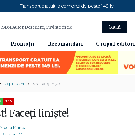
Transport gratuit la comenzi de peste 149 lei!
Caută
Promoții
Recomandări
Grupul editori
Copii 1-3 ani
Ssst! Faceți liniște!
5
-30%
t! Faceți liniște!
Nicola Kinnear
Pandora M